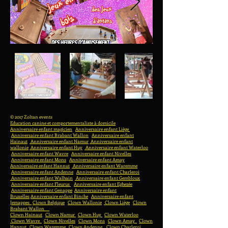
© 2017 Zoltan events
Education canine et comportementaliste à domicile
Anniversaire enfant magicien
Anniversaire enfant Liège
Anniversaire enfant Brabant Wallon
Anniversaire enfant
Hainaut
Anniversaire enfant Namur
Anniversaire enfant
wallonie
Anniversaire enfant Huy
Anniversaire enfant Waterloo
Anniversaire enfant Wavre
Anniversaire enfant Nivelles
Anniversaire enfant Mons
Anniversaire enfant Amay
Anniversaire enfant Hannut
Anniversaire enfant Waremme
Anniversaire enfant Andenne
Anniversaire enfant Charleroi
Anniversaire enfant Walhain
Anniversaire enfant Gembloux
Anniversaire enfant Fleurus
Anniversaire enfant Eghezée
Anniversaire enfant Genappe
Anniversaire enfant
Bruxelles
Anniversaire enfant Binche
Anniversaire enfant
Jemappes
Clown Belgique
Clown Wallonie
Clown Liège
Clown
Brabant Wallon
Clown Hainaut
Clown Namur
Clown Huy
Clown Waterloo
Clown Wavre
Clown Nivelles
Clown Mons
Clown Amay
Clown
Hannut
Clown Waremme
Clown Andenne
Clown Charleroi