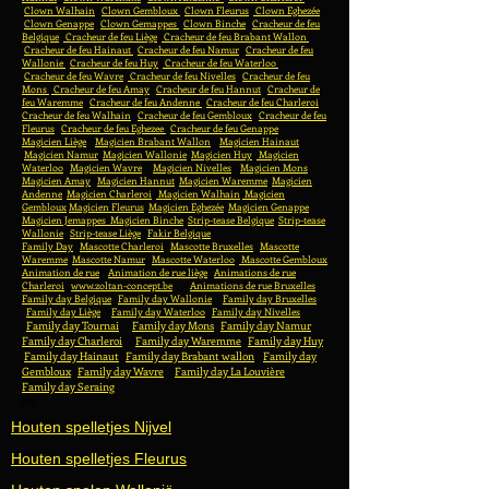
Clown Walhain
Clown Gembloux
Clown Fleurus
Clown Eghezée
Clown Genappe
Clown Gemappes
Clown Binche
Cracheur de feu
Belgique
Cracheur de feu Liège
Cracheur de feu Brabant Wallon
Cracheur de feu Hainaut
Cracheur de feu Namur
Cracheur de feu
Wallonie
Cracheur de feu Huy
Cracheur de feu Waterloo
Cracheur de feu Wavre
Cracheur de feu Nivelles
Cracheur de feu
Mons
Cracheur de feu Amay
Cracheur de feu Hannut
Cracheur de
feu Waremme
Cracheur de feu Andenne
Cracheur de feu Charleroi
Cracheur de feu Walhain
Cracheur de feu Gembloux
Cracheur de feu
Fleurus
Cracheur de feu Eghezee
Cracheur de feu Genappe
Magicien Liège
Magicien Brabant Wallon
Magicien Hainaut
Magicien Namur
Magicien Wallonie
Magicien Huy
Magicien
Waterloo
Magicien Wavre
Magicien Nivelles
Magicien Mons
Magicien Amay
Magicien Hannut
Magicien Waremme
Magicien
Andenne
Magicien Charleroi
Magicien Walhain
Magicien
Gembloux
Magicien Fleurus
Magicien Eghezée
Magicien Genappe
Magicien Jemappes
Magicien Binche
Strip-tease Belgique
Strip-tease
Wallonie
Strip-tease Liège
Fakir Belgique
Family Day
Mascotte Charleroi
Mascotte Bruxelles
Mascotte
Waremme
Mascotte Namur
Mascotte Waterloo
Mascotte Gembloux
Animation de rue
Animation de rue liège
Animations de rue
Charleroi
www.zoltan-concept.be
Animations de rue Bruxelles
Family day Belgique
Family day Wallonie
Family day Bruxelles
Family day Liège
Family day Waterloo
Family day Nivelles
Family day Tournai
Family day Mons
Family day Namur
Family day Charleroi
Family day Waremme
Family day Huy
Family day Hainaut
Family day Brabant wallon
Family day
Gembloux
Family day Wavre
Family day La Louvière
Family day Seraing
Fa
Houten spelletjes Nijvel
Houten spelletjes Fleurus