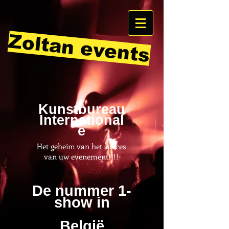
Zoltan events
Kunstbureau
International
e
Het geheim van het succes
van uw evenement!!!!
De nummer 1-
show in
België