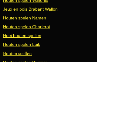
Houten spelen Wallonië
Jeux en bois Brabant Wallon
Houten spelen Namen
Houten spelen Charleroi
Hoei houten spellen
Houten spelen Luik
Houten spellen
Houten spelen Brussel
Houten spellen Waver
Houten spelletjes Waterloo
Houten spellen Gembloux
Hannuit houten spellen
Houten spellen Seraing
Accueil | Family Days
Houten spellen Waremme
Houten spelen Bergen