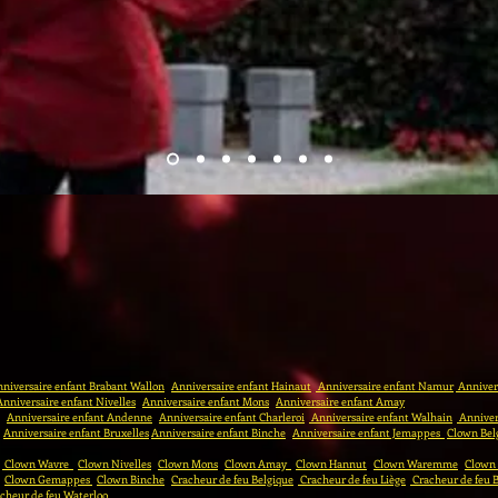
niversaire enfant Brabant Wallon
Anniversaire enfant Hainaut
Anniversaire enfant Namur
Annivers
Anniversaire enfant Nivelles
Anniversaire enfant Mons
Anniversaire enfant Amay
Anniversaire enfant Andenne
Anniversaire enfant Charleroi
Anniversaire enfant Walhain
Anniver
Anniversaire enfant Bruxelles
Anniversaire enfant Binche
Anniversaire enfant Jemappes
Clown Bel
Clown Wavre
Clown Nivelles
Clown Mons
Clown Amay
Clown Hannut
Clown Waremme
Clown
Clown Gemappes
Clown Binche
Cracheur de feu Belgique
Cracheur de feu Liège
Cracheur de feu 
cheur de feu Waterloo