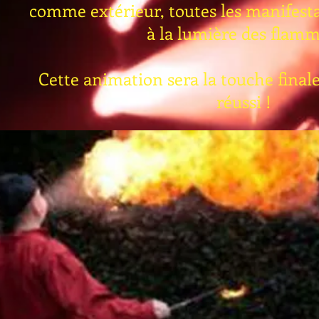
comme extérieur, toutes les manifesta
à la lumière des flamm
Cette animation sera la touche fina
réussi !