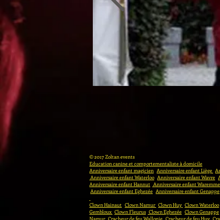
© 2017 Zoltan events
Education canine et comportementaliste à domicile
Anniversaire enfant magicien
Anniversaire enfant Liège
An
Anniversaire enfant Waterloo
Anniversaire enfant Wavre
Anniversaire enfant Hannut
Anniversaire enfant Waremme
Anniversaire enfant Eghezée
Anniversaire enfant Genappe
Clown Hainaut
Clown Namur
Clown Huy
Clown Waterloo
Gembloux
Clown Fleurus
Clown Eghezée
Clown Genappe
Namur
Cracheur de feu Wallonie
Cracheur de feu Huy
Cra