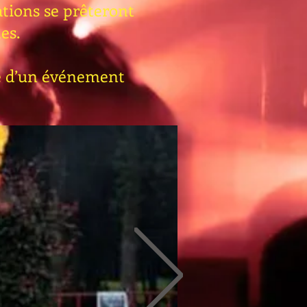
tions se prêteront
es.
le d’un événement