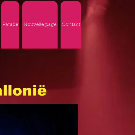
Parade
Nouvelle page
Contact
llonië