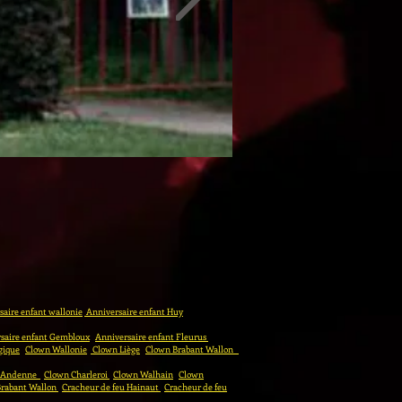
aire enfant wallonie
Anniversaire enfant Huy
saire enfant Gembloux
Anniversaire enfant Fleurus
gique
Clown Wallonie
Clown Liège
Clown Brabant Wallon
 Andenne
Clown Charleroi
Clown Walhain
Clown
Brabant Wallon
Cracheur de feu Hainaut
Cracheur de feu