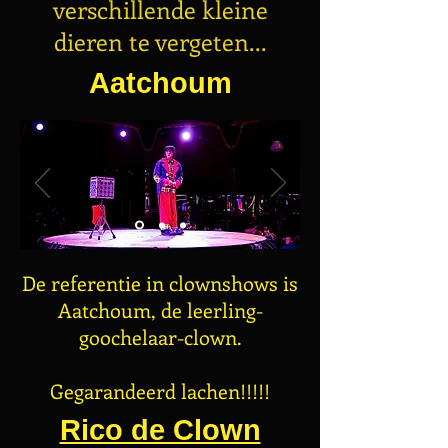
verschillende kleine
dieren te vergeten...
Aatchoum
De referentie in clownshows is
Aatchoum, de leerling-
goochelaar-clown.
Gegarandeerd lachen!!!!!
Rico de Clown