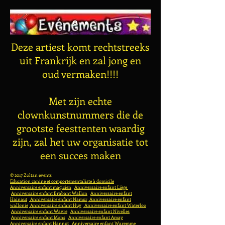
Deze artiest komt rechtstreeks
uit Frankrijk en zal jong en
oud vermaken!!!!
Met zijn echte
clownkunstnummers die de
grootste feesttenten waardig
zijn, zal het uw organisatie tot
een succes maken
© 2017 Zoltan events
Education canine et comportementaliste à domicile
Anniversaire enfant magicien
Anniversaire enfant Liège
Anniversaire enfant Brabant Wallon
Anniversaire enfant
Hainaut
Anniversaire enfant Namur
Anniversaire enfant
wallonie
Anniversaire enfant Huy
Anniversaire enfant Waterloo
Anniversaire enfant Wavre
Anniversaire enfant Nivelles
Anniversaire enfant Mons
Anniversaire enfant Amay
Anniversaire enfant Hannut
Anniversaire enfant Waremme