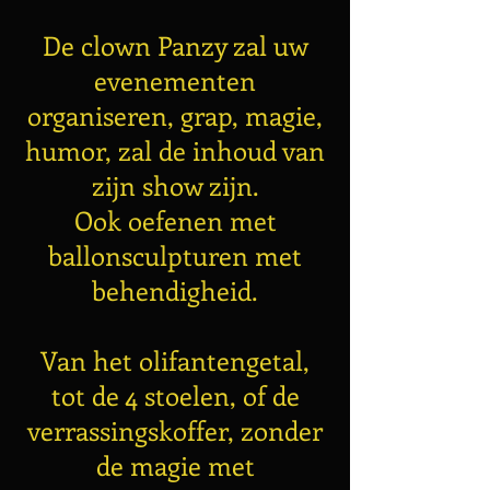
De clown Panzy zal uw
evenementen
organiseren, grap, magie,
humor, zal de inhoud van
zijn show zijn.
Ook oefenen met
ballonsculpturen met
behendigheid.
Van het olifantengetal,
tot de 4 stoelen, of de
verrassingskoffer, zonder
de magie met