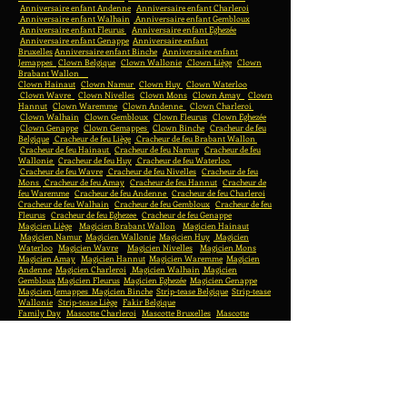
Anniversaire enfant Andenne
Anniversaire enfant Charleroi
Anniversaire enfant Walhain
Anniversaire enfant Gembloux
Anniversaire enfant Fleurus
Anniversaire enfant Eghezée
Anniversaire enfant Genappe
Anniversaire enfant
Bruxelles
Anniversaire enfant Binche
Anniversaire enfant
Jemappes
Clown Belgique
Clown Wallonie
Clown Liège
Clown
Brabant Wallon
Clown Hainaut
Clown Namur
Clown Huy
Clown Waterloo
Clown Wavre
Clown Nivelles
Clown Mons
Clown Amay
Clown
Hannut
Clown Waremme
Clown Andenne
Clown Charleroi
Clown Walhain
Clown Gembloux
Clown Fleurus
Clown Eghezée
Clown Genappe
Clown Gemappes
Clown Binche
Cracheur de feu
Belgique
Cracheur de feu Liège
Cracheur de feu Brabant Wallon
Cracheur de feu Hainaut
Cracheur de feu Namur
Cracheur de feu
Wallonie
Cracheur de feu Huy
Cracheur de feu Waterloo
Cracheur de feu Wavre
Cracheur de feu Nivelles
Cracheur de feu
Mons
Cracheur de feu Amay
Cracheur de feu Hannut
Cracheur de
feu Waremme
Cracheur de feu Andenne
Cracheur de feu Charleroi
Cracheur de feu Walhain
Cracheur de feu Gembloux
Cracheur de feu
Fleurus
Cracheur de feu Eghezee
Cracheur de feu Genappe
Magicien Liège
Magicien Brabant Wallon
Magicien Hainaut
Magicien Namur
Magicien Wallonie
Magicien Huy
Magicien
Waterloo
Magicien Wavre
Magicien Nivelles
Magicien Mons
Magicien Amay
Magicien Hannut
Magicien Waremme
Magicien
Andenne
Magicien Charleroi
Magicien Walhain
Magicien
Gembloux
Magicien Fleurus
Magicien Eghezée
Magicien Genappe
Magicien Jemappes
Magicien Binche
Strip-tease Belgique
Strip-tease
Wallonie
Strip-tease Liège
Fakir Belgique
Family Day
Mascotte Charleroi
Mascotte Bruxelles
Mascotte
Waremme
Mascotte Namur
Mascotte Waterloo
Mascotte Gembloux
Animation de rue
Animation de rue liège
Animations de rue
Charleroi
www.zoltan-concept.be
Animations de rue Bruxelles
Family day Belgique
Family day Wallonie
Family day Bruxelles
Family day Liège
Family day Waterloo
Family day Nivelles
Family day Tournai
Family day Mons
Family day Namur
Family day Charleroi
Family day Waremme
Family day Huy
Family day Hainaut
Family day Brabant wallon
Family day