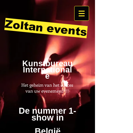
Zoltan events
Kunstbureau
International
e
Het geheim van het succes
van uw evenement!!!!
De nummer 1-
show in
België