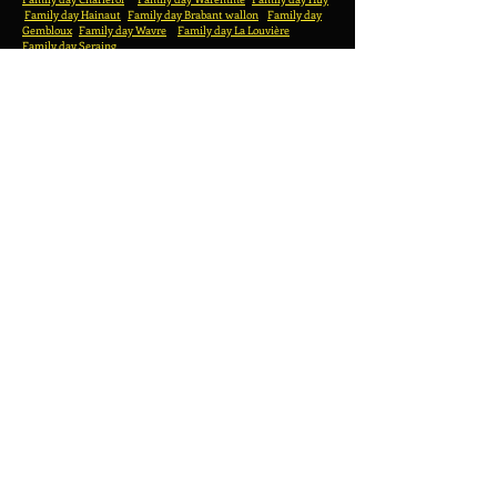
Family day Hainaut
Family day Brabant wallon
Family day
Gembloux
Family day Wavre
Family day La Louvière
Family day Seraing
Fa
Houten spelletjes Nijvel
Houten spelletjes Fleurus
Houten spelen Wallonië
Jeux en bois Brabant Wallon
Houten spelen Namen
Houten spelen Charleroi
Hoei houten spellen
Houten spelen Luik
Houten spellen
Houten spelen Brussel
Houten spellen Waver
Houten spelletjes Waterloo
Houten spellen Gembloux