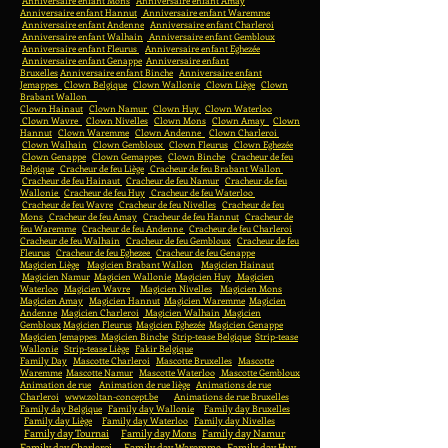
Anniversaire enfant Mons
Anniversaire enfant Amay
Anniversaire enfant Hannut
Anniversaire enfant Waremme
Anniversaire enfant Andenne
Anniversaire enfant Charleroi
Anniversaire enfant Walhain
Anniversaire enfant Gembloux
Anniversaire enfant Fleurus
Anniversaire enfant Eghezée
Anniversaire enfant Genappe
Anniversaire enfant
Bruxelles
Anniversaire enfant Binche
Anniversaire enfant
Jemappes
Clown Belgique
Clown Wallonie
Clown Liège
Clown
Brabant Wallon
Clown Hainaut
Clown Namur
Clown Huy
Clown Waterloo
Clown Wavre
Clown Nivelles
Clown Mons
Clown Amay
Clown
Hannut
Clown Waremme
Clown Andenne
Clown Charleroi
Clown Walhain
Clown Gembloux
Clown Fleurus
Clown Eghezée
Clown Genappe
Clown Gemappes
Clown Binche
Cracheur de feu
Belgique
Cracheur de feu Liège
Cracheur de feu Brabant Wallon
Cracheur de feu Hainaut
Cracheur de feu Namur
Cracheur de feu
Wallonie
Cracheur de feu Huy
Cracheur de feu Waterloo
Cracheur de feu Wavre
Cracheur de feu Nivelles
Cracheur de feu
Mons
Cracheur de feu Amay
Cracheur de feu Hannut
Cracheur de
feu Waremme
Cracheur de feu Andenne
Cracheur de feu Charleroi
Cracheur de feu Walhain
Cracheur de feu Gembloux
Cracheur de feu
Fleurus
Cracheur de feu Eghezee
Cracheur de feu Genappe
Magicien Liège
Magicien Brabant Wallon
Magicien Hainaut
Magicien Namur
Magicien Wallonie
Magicien Huy
Magicien
Waterloo
Magicien Wavre
Magicien Nivelles
Magicien Mons
Magicien Amay
Magicien Hannut
Magicien Waremme
Magicien
Andenne
Magicien Charleroi
Magicien Walhain
Magicien
Gembloux
Magicien Fleurus
Magicien Eghezée
Magicien Genappe
Magicien Jemappes
Magicien Binche
Strip-tease Belgique
Strip-tease
Wallonie
Strip-tease Liège
Fakir Belgique
Family Day
Mascotte Charleroi
Mascotte Bruxelles
Mascotte
Waremme
Mascotte Namur
Mascotte Waterloo
Mascotte Gembloux
Animation de rue
Animation de rue liège
Animations de rue
Charleroi
www.zoltan-concept.be
Animations de rue Bruxelles
Family day Belgique
Family day Wallonie
Family day Bruxelles
Family day Liège
Family day Waterloo
Family day Nivelles
Family day Tournai
Family day Mons
Family day Namur
Family day Charleroi
Family day Waremme
Family day Huy