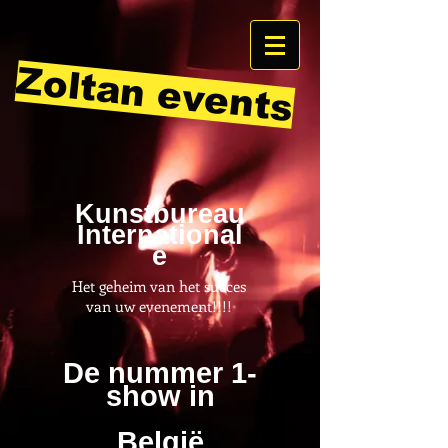
Zoltan events
Kunstbureau
International
e
Het geheim van het succes
van uw evenement!!!!
De nummer 1-
show in
België