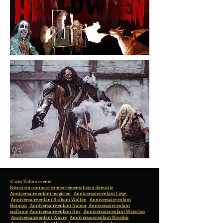
© 2017 Zoltan events
Education canine et comportementaliste à domicile
Anniversaire enfant magicien
Anniversaire enfant Liège
Anniversaire enfant Brabant Wallon
Anniversaire enfant
Hainaut
Anniversaire enfant Namur
Anniversaire enfant
wallonie
Anniversaire enfant Huy
Anniversaire enfant Waterloo
Anniversaire enfant Wavre
Anniversaire enfant Nivelles