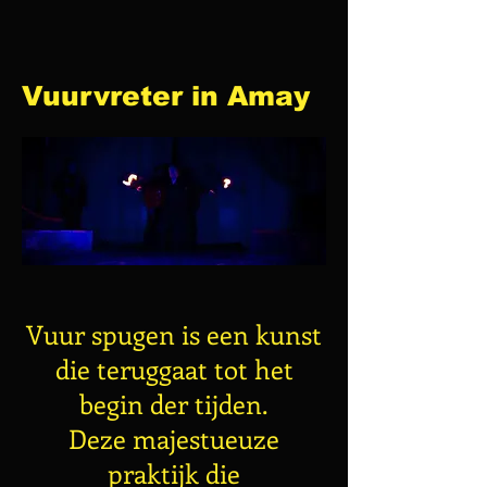
Vuurvreter in Amay
Vuur spugen is een kunst
die teruggaat tot het
begin der tijden.
Deze majestueuze
praktijk die