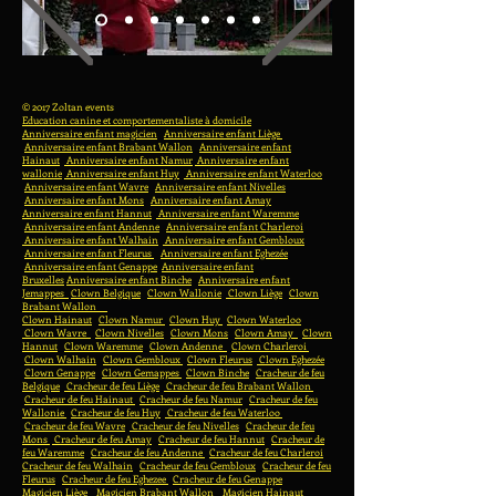
© 2017 Zoltan events
Education canine et comportementaliste à domicile
Anniversaire enfant magicien
Anniversaire enfant Liège
Anniversaire enfant Brabant Wallon
Anniversaire enfant
Hainaut
Anniversaire enfant Namur
Anniversaire enfant
wallonie
Anniversaire enfant Huy
Anniversaire enfant Waterloo
Anniversaire enfant Wavre
Anniversaire enfant Nivelles
Anniversaire enfant Mons
Anniversaire enfant Amay
Anniversaire enfant Hannut
Anniversaire enfant Waremme
Anniversaire enfant Andenne
Anniversaire enfant Charleroi
Anniversaire enfant Walhain
Anniversaire enfant Gembloux
Anniversaire enfant Fleurus
Anniversaire enfant Eghezée
Anniversaire enfant Genappe
Anniversaire enfant
Bruxelles
Anniversaire enfant Binche
Anniversaire enfant
Jemappes
Clown Belgique
Clown Wallonie
Clown Liège
Clown
Brabant Wallon
Clown Hainaut
Clown Namur
Clown Huy
Clown Waterloo
Clown Wavre
Clown Nivelles
Clown Mons
Clown Amay
Clown
Hannut
Clown Waremme
Clown Andenne
Clown Charleroi
Clown Walhain
Clown Gembloux
Clown Fleurus
Clown Eghezée
Clown Genappe
Clown Gemappes
Clown Binche
Cracheur de feu
Belgique
Cracheur de feu Liège
Cracheur de feu Brabant Wallon
Cracheur de feu Hainaut
Cracheur de feu Namur
Cracheur de feu
Wallonie
Cracheur de feu Huy
Cracheur de feu Waterloo
Cracheur de feu Wavre
Cracheur de feu Nivelles
Cracheur de feu
Mons
Cracheur de feu Amay
Cracheur de feu Hannut
Cracheur de
feu Waremme
Cracheur de feu Andenne
Cracheur de feu Charleroi
Cracheur de feu Walhain
Cracheur de feu Gembloux
Cracheur de feu
Fleurus
Cracheur de feu Eghezee
Cracheur de feu Genappe
Magicien Liège
Magicien Brabant Wallon
Magicien Hainaut