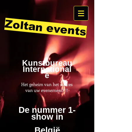
Zoltan events
Kunstbureau
International
e
Het geheim van het succes
van uw evenement!!!!
De nummer 1-
show in
België