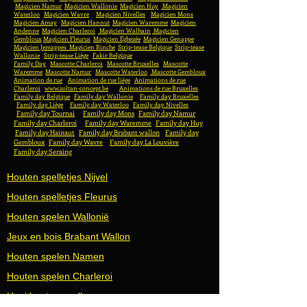
Magicien Namur
Magicien Wallonie
Magicien Huy
Magicien
Waterloo
Magicien Wavre
Magicien Nivelles
Magicien Mons
Magicien Amay
Magicien Hannut
Magicien Waremme
Magicien
Andenne
Magicien Charleroi
Magicien Walhain
Magicien
Gembloux
Magicien Fleurus
Magicien Eghezée
Magicien Genappe
Magicien Jemappes
Magicien Binche
Strip-tease Belgique
Strip-tease
Wallonie
Strip-tease Liège
Fakir Belgique
Family Day
Mascotte Charleroi
Mascotte Bruxelles
Mascotte
Waremme
Mascotte Namur
Mascotte Waterloo
Mascotte Gembloux
Animation de rue
Animation de rue liège
Animations de rue
Charleroi
www.zoltan-concept.be
Animations de rue Bruxelles
Family day Belgique
Family day Wallonie
Family day Bruxelles
Family day Liège
Family day Waterloo
Family day Nivelles
Family day Tournai
Family day Mons
Family day Namur
Family day Charleroi
Family day Waremme
Family day Huy
Family day Hainaut
Family day Brabant wallon
Family day
Gembloux
Family day Wavre
Family day La Louvière
Family day Seraing
Fa
Houten spelletjes Nijvel
Houten spelletjes Fleurus
Houten spelen Wallonië
Jeux en bois Brabant Wallon
Houten spelen Namen
Houten spelen Charleroi
Hoei houten spellen