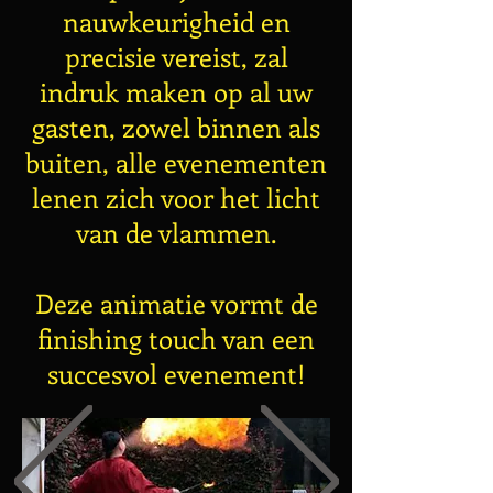
nauwkeurigheid en
precisie vereist, zal
indruk maken op al uw
gasten, zowel binnen als
buiten, alle evenementen
lenen zich voor het licht
van de vlammen.
Deze animatie vormt de
finishing touch van een
succesvol evenement!