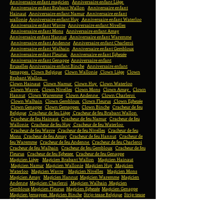
Anniversaire enfant magicien
Anniversaire enfant Liège
Anniversaire enfant Brabant Wallon
Anniversaire enfant
Hainaut
Anniversaire enfant Namur
Anniversaire enfant
wallonie
Anniversaire enfant Huy
Anniversaire enfant Waterloo
Anniversaire enfant Wavre
Anniversaire enfant Nivelles
Anniversaire enfant Mons
Anniversaire enfant Amay
Anniversaire enfant Hannut
Anniversaire enfant Waremme
Anniversaire enfant Andenne
Anniversaire enfant Charleroi
Anniversaire enfant Walhain
Anniversaire enfant Gembloux
Anniversaire enfant Fleurus
Anniversaire enfant Eghezée
Anniversaire enfant Genappe
Anniversaire enfant
Bruxelles
Anniversaire enfant Binche
Anniversaire enfant
Jemappes
Clown Belgique
Clown Wallonie
Clown Liège
Clown
Brabant Wallon
Clown Hainaut
Clown Namur
Clown Huy
Clown Waterloo
Clown Wavre
Clown Nivelles
Clown Mons
Clown Amay
Clown
Hannut
Clown Waremme
Clown Andenne
Clown Charleroi
Clown Walhain
Clown Gembloux
Clown Fleurus
Clown Eghezée
Clown Genappe
Clown Gemappes
Clown Binche
Cracheur de feu
Belgique
Cracheur de feu Liège
Cracheur de feu Brabant Wallon
Cracheur de feu Hainaut
Cracheur de feu Namur
Cracheur de feu
Wallonie
Cracheur de feu Huy
Cracheur de feu Waterloo
Cracheur de feu Wavre
Cracheur de feu Nivelles
Cracheur de feu
Mons
Cracheur de feu Amay
Cracheur de feu Hannut
Cracheur de
feu Waremme
Cracheur de feu Andenne
Cracheur de feu Charleroi
Cracheur de feu Walhain
Cracheur de feu Gembloux
Cracheur de feu
Fleurus
Cracheur de feu Eghezee
Cracheur de feu Genappe
Magicien Liège
Magicien Brabant Wallon
Magicien Hainaut
Magicien Namur
Magicien Wallonie
Magicien Huy
Magicien
Waterloo
Magicien Wavre
Magicien Nivelles
Magicien Mons
Magicien Amay
Magicien Hannut
Magicien Waremme
Magicien
Andenne
Magicien Charleroi
Magicien Walhain
Magicien
Gembloux
Magicien Fleurus
Magicien Eghezée
Magicien Genappe
Magicien Jemappes
Magicien Binche
Strip-tease Belgique
Strip-tease
Wallonie
Strip-tease Liège
Fakir Belgique
Family Day
Mascotte Charleroi
Mascotte Bruxelles
Mascotte
Waremme
Mascotte Namur
Mascotte Waterloo
Mascotte Gembloux
Animation de rue
Animation de rue liège
Animations de rue