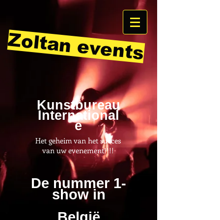
Zoltan events
Kunstbureau
International
e
Het geheim van het succes
van uw evenement!!!!
De nummer 1-
show in
België