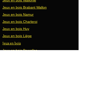
Jeux en bois Wallonie
Jeux en bois Brabant Wallon
Jeux en bois Namur
Jeux en bois Charleroi
Jeux en bois Huy
Jeux en bois Liège
Jeux en bois
Jeux en bois Bruxelles
Jeux en bois Wavre
Jeux en bois Waterloo
Jeux en bois Gembloux
Jeux en bois Hannut
Jeux en bois Seraing
Accueil | Family Days
Jeux en bois Waremme
Jeux en bois Mons