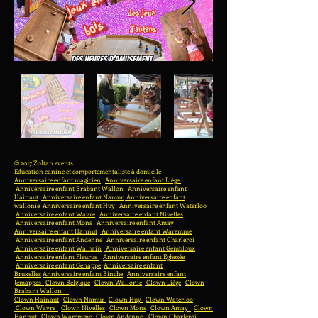
© 2017 Zoltan events
Education canine et comportementaliste à domicile
Anniversaire enfant magicien
Anniversaire enfant Liège
Anniversaire enfant Brabant Wallon
Anniversaire enfant
Hainaut
Anniversaire enfant Namur
Anniversaire enfant
wallonie
Anniversaire enfant Huy
Anniversaire enfant Waterloo
Anniversaire enfant Wavre
Anniversaire enfant Nivelles
Anniversaire enfant Mons
Anniversaire enfant Amay
Anniversaire enfant Hannut
Anniversaire enfant Waremme
Anniversaire enfant Andenne
Anniversaire enfant Charleroi
Anniversaire enfant Walhain
Anniversaire enfant Gembloux
Anniversaire enfant Fleurus
Anniversaire enfant Eghezée
Anniversaire enfant Genappe
Anniversaire enfant
Bruxelles
Anniversaire enfant Binche
Anniversaire enfant
Jemappes
Clown Belgique
Clown Wallonie
Clown Liège
Clown
Brabant Wallon
Clown Hainaut
Clown Namur
Clown Huy
Clown Waterloo
Clown Wavre
Clown Nivelles
Clown Mons
Clown Amay
Clown
Hannut
Clown Waremme
Clown Andenne
Clown Charleroi