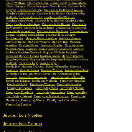
Clown Walhain
Clown Gembloux
Clown Fleurus
Clown Eghezée
Clown Genappe
Clown Gemappes
Clown Binche
Cracheur de feu
Belgique
Cracheur de feu Liège
Cracheur de feu Brabant Wallon
Cracheur de feu Hainaut
Cracheur de feu Namur
Cracheur de feu
Wallonie
Cracheur de feu Huy
Cracheur de feu Waterloo
Cracheur de feu Wavre
Cracheur de feu Nivelles
Cracheur de feu
Mons
Cracheur de feu Amay
Cracheur de feu Hannut
Cracheur de
feu Waremme
Cracheur de feu Andenne
Cracheur de feu Charleroi
Cracheur de feu Walhain
Cracheur de feu Gembloux
Cracheur de feu
Fleurus
Cracheur de feu Eghezee
Cracheur de feu Genappe
Magicien Liège
Magicien Brabant Wallon
Magicien Hainaut
Magicien Namur
Magicien Wallonie
Magicien Huy
Magicien
Waterloo
Magicien Wavre
Magicien Nivelles
Magicien Mons
Magicien Amay
Magicien Hannut
Magicien Waremme
Magicien
Andenne
Magicien Charleroi
Magicien Walhain
Magicien
Gembloux
Magicien Fleurus
Magicien Eghezée
Magicien Genappe
Magicien Jemappes
Magicien Binche
Strip-tease Belgique
Strip-tease
Wallonie
Strip-tease Liège
Fakir Belgique
Family Day
Mascotte Charleroi
Mascotte Bruxelles
Mascotte
Waremme
Mascotte Namur
Mascotte Waterloo
Mascotte Gembloux
Animation de rue
Animation de rue liège
Animations de rue
Charleroi
www.zoltan-concept.be
Animations de rue Bruxelles
Family day Belgique
Family day Wallonie
Family day Bruxelles
Family day Liège
Family day Waterloo
Family day Nivelles
Family day Tournai
Family day Mons
Family day Namur
Family day Charleroi
Family day Waremme
Family day Huy
Family day Hainaut
Family day Brabant wallon
Family day
Gembloux
Family day Wavre
Family day La Louvière
Family day Seraing
Fa
Jeux en bois Nivelles
Jeux en bois Fleurus