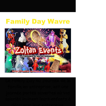
Family Day Wavre
Le Family Day ou Journée de la
famille en entreprise, est une
journée portes ouvertes où vos
salariés invitent leurs enfants à
découvrir leur entreprise.