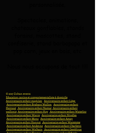
personnalisée.
Spectacles, animations,
chateaux gonflables, stands
forains, mascottes, stand
confiserie, stand barbapapa et
pop corn, jeux en bois, etc
Nous nous occupons de tout !!!!
© 2017 Zoltan events
Education canine et comportementaliste à domicile
Anniversaire enfant magicien
Anniversaire enfant Liège
Anniversaire enfant Brabant Wallon
Anniversaire enfant
Hainaut
Anniversaire enfant Namur
Anniversaire enfant
wallonie
Anniversaire enfant Huy
Anniversaire enfant Waterloo
Anniversaire enfant Wavre
Anniversaire enfant Nivelles
Anniversaire enfant Mons
Anniversaire enfant Amay
Anniversaire enfant Hannut
Anniversaire enfant Waremme
Anniversaire enfant Andenne
Anniversaire enfant Charleroi
Anniversaire enfant Walhain
Anniversaire enfant Gembloux
Anniversaire enfant Fleurus
Anniversaire enfant Eghezée