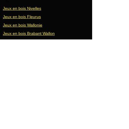
Fa
Jeux en bois Nivelles
Jeux en bois Fleurus
Jeux en bois Wallonie
Jeux en bois Brabant Wallon
Jeux en bois Namur
Jeux en bois Charleroi
Jeux en bois Huy
Jeux en bois Liège
Jeux en bois
Jeux en bois Bruxelles
Jeux en bois Wavre
Jeux en bois Waterloo
Jeux en bois Gembloux
Jeux en bois Hannut
Jeux en bois Seraing