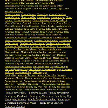
Anniversaire enfant Genappe
Anniversaire enfant
Bruxelles
Anniversaire enfant Binche
Anniversaire enfant
Jemappes
Clown Belgique
Clown Wallonie
Clown Liège
Clown
Brabant Wallon
Clown Hainaut
Clown Namur
Clown Huy
Clown Waterloo
Clown Wavre
Clown Nivelles
Clown Mons
Clown Amay
Clown
Hannut
Clown Waremme
Clown Andenne
Clown Charleroi
Clown Walhain
Clown Gembloux
Clown Fleurus
Clown Eghezée
Clown Genappe
Clown Gemappes
Clown Binche
Cracheur de feu
Belgique
Cracheur de feu Liège
Cracheur de feu Brabant Wallon
Cracheur de feu Hainaut
Cracheur de feu Namur
Cracheur de feu
Wallonie
Cracheur de feu Huy
Cracheur de feu Waterloo
Cracheur de feu Wavre
Cracheur de feu Nivelles
Cracheur de feu
Mons
Cracheur de feu Amay
Cracheur de feu Hannut
Cracheur de
feu Waremme
Cracheur de feu Andenne
Cracheur de feu Charleroi
Cracheur de feu Walhain
Cracheur de feu Gembloux
Cracheur de feu
Fleurus
Cracheur de feu Eghezee
Cracheur de feu Genappe
Magicien Liège
Magicien Brabant Wallon
Magicien Hainaut
Magicien Namur
Magicien Wallonie
Magicien Huy
Magicien
Waterloo
Magicien Wavre
Magicien Nivelles
Magicien Mons
Magicien Amay
Magicien Hannut
Magicien Waremme
Magicien
Andenne
Magicien Charleroi
Magicien Walhain
Magicien
Gembloux
Magicien Fleurus
Magicien Eghezée
Magicien Genappe
Magicien Jemappes
Magicien Binche
Strip-tease Belgique
Strip-tease
Wallonie
Strip-tease Liège
Fakir Belgique
Family Day
Mascotte Charleroi
Mascotte Bruxelles
Mascotte
Waremme
Mascotte Namur
Mascotte Waterloo
Mascotte Gembloux
Animation de rue
Animation de rue liège
Animations de rue
Charleroi
www.zoltan-concept.be
Animations de rue Bruxelles
Family day Belgique
Family day Wallonie
Family day Bruxelles
Family day Liège
Family day Waterloo
Family day Nivelles
Family day Tournai
Family day Mons
Family day Namur
Family day Charleroi
Family day Waremme
Family day Huy
Family day Hainaut
Family day Brabant wallon
Family day
Gembloux
Family day Wavre
Family day La Louvière
Family day Seraing