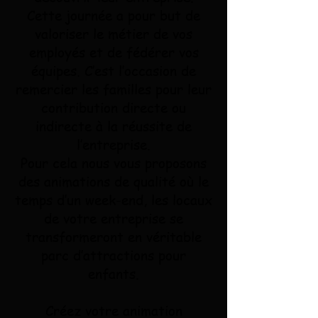
Cette journée a pour but de
valoriser le métier de vos
employés et de fédérer vos
équipes. C’est l’occasion de
remercier les familles pour leur
contribution directe ou
indirecte à la réussite de
l’entreprise.
Pour cela nous vous proposons
des animations de qualité où le
temps d’un week-end, les locaux
de votre entreprise se
transformeront en véritable
parc d’attractions pour
enfants.
Créez votre animation