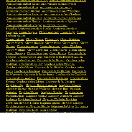
wallonie
Anniversaire enfant Huy
Anniversaire enfant Waterloo
Anniversaire enfant Wavre
Anniversaire enfant Nivelles
Anniversaire enfant Mons
Anniversaire enfant Amay
Anniversaire enfant Hannut
Anniversaire enfant Waremme
Anniversaire enfant Andenne
Anniversaire enfant Charleroi
Anniversaire enfant Walhain
Anniversaire enfant Gembloux
Anniversaire enfant Fleurus
Anniversaire enfant Eghezée
Anniversaire enfant Genappe
Anniversaire enfant
Bruxelles
Anniversaire enfant Binche
Anniversaire enfant
Jemappes
Clown Belgique
Clown Wallonie
Clown Liège
Clown
Brabant Wallon
Clown Hainaut
Clown Namur
Clown Huy
Clown Waterloo
Clown Wavre
Clown Nivelles
Clown Mons
Clown Amay
Clown
Hannut
Clown Waremme
Clown Andenne
Clown Charleroi
Clown Walhain
Clown Gembloux
Clown Fleurus
Clown Eghezée
Clown Genappe
Clown Gemappes
Clown Binche
Cracheur de feu
Belgique
Cracheur de feu Liège
Cracheur de feu Brabant Wallon
Cracheur de feu Hainaut
Cracheur de feu Namur
Cracheur de feu
Wallonie
Cracheur de feu Huy
Cracheur de feu Waterloo
Cracheur de feu Wavre
Cracheur de feu Nivelles
Cracheur de feu
Mons
Cracheur de feu Amay
Cracheur de feu Hannut
Cracheur de
feu Waremme
Cracheur de feu Andenne
Cracheur de feu Charleroi
Cracheur de feu Walhain
Cracheur de feu Gembloux
Cracheur de feu
Fleurus
Cracheur de feu Eghezee
Cracheur de feu Genappe
Magicien Liège
Magicien Brabant Wallon
Magicien Hainaut
Magicien Namur
Magicien Wallonie
Magicien Huy
Magicien
Waterloo
Magicien Wavre
Magicien Nivelles
Magicien Mons
Magicien Amay
Magicien Hannut
Magicien Waremme
Magicien
Andenne
Magicien Charleroi
Magicien Walhain
Magicien
Gembloux
Magicien Fleurus
Magicien Eghezée
Magicien Genappe
Magicien Jemappes
Magicien Binche
Strip-tease Belgique
Strip-tease
Wallonie
Strip-tease Liège
Fakir Belgique
Family Day
Mascotte Charleroi
Mascotte Bruxelles
Mascotte
Waremme
Mascotte Namur
Mascotte Waterloo
Mascotte Gembloux
Animation de rue
Animation de rue liège
Animations de rue
Charleroi
www.zoltan-concept.be
Animations de rue Bruxelles
Family day Belgique
Family day Wallonie
Family day Bruxelles
Family day Liège
Family day Waterloo
Family day Nivelles