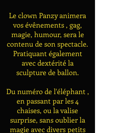
Le clown Panzy animera
vos évênements , gag,
magie, humour, sera le
contenu de son spectacle.
Pratiquant également
avec dextérité la
sculpture de ballon.
Du numéro de l'éléphant ,
en passant par les 4
chaises, ou la valise
surprise, sans oublier la
magie avec divers petits