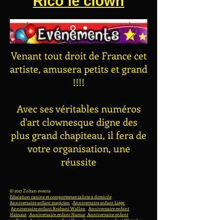
Rico le clown
Venant tout droit de France cet
artiste, amusera petits et grand
!!!!
Avec ses véritables numéros
d'art clownesque digne des
plus grand chapiteau, il fera de
votre organisation, une
réussite
© 2017 Zoltan events
Education canine et comportementaliste à domicile
Anniversaire enfant magicien
Anniversaire enfant Liège
Anniversaire enfant Brabant Wallon
Anniversaire enfant
Hainaut
Anniversaire enfant Namur
Anniversaire enfant