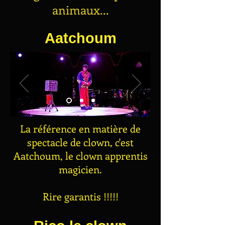
animaux...
Aatchoum
La référence en matière de
spectacle de clown, c'est
Aatchoum, le clown apprentis
magicien.
Rire garantis !!!!!