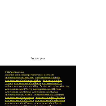
En voir plus
© 2017 Zoltan events
Education canine et comportementaliste à domicile
Anniversaire enfant magicien
Anniversaire enfant Liège
Anniversaire enfant Brabant Wallon
Anniversaire enfant
Hainaut
Anniversaire enfant Namur
Anniversaire enfant
wallonie
Anniversaire enfant Huy
Anniversaire enfant Waterloo
Anniversaire enfant Wavre
Anniversaire enfant Nivelles
Anniversaire enfant Mons
Anniversaire enfant Amay
Anniversaire enfant Hannut
Anniversaire enfant Waremme
Anniversaire enfant Andenne
Anniversaire enfant Charleroi
Anniversaire enfant Walhain
Anniversaire enfant Gembloux
Anniversaire enfant Fleurus
Anniversaire enfant Eghezée
Anniversaire enfant Genappe
Anniversaire enfant