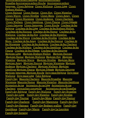
Bruxelles
Anniversaire enfant Binche
Anniversaire enfant
Jemappes
Clown Belgique
Clown Wallonie
Clown Liège
Clown
Brabant Wallon
Clown Hainaut
Clown Namur
Clown Huy
Clown Waterloo
Clown Wavre
Clown Nivelles
Clown Mons
Clown Amay
Clown
Hannut
Clown Waremme
Clown Andenne
Clown Charleroi
Clown Walhain
Clown Gembloux
Clown Fleurus
Clown Eghezée
Clown Genappe
Clown Gemappes
Clown Binche
Cracheur de feu
Belgique
Cracheur de feu Liège
Cracheur de feu Brabant Wallon
Cracheur de feu Hainaut
Cracheur de feu Namur
Cracheur de feu
Wallonie
Cracheur de feu Huy
Cracheur de feu Waterloo
Cracheur de feu Wavre
Cracheur de feu Nivelles
Cracheur de feu
Mons
Cracheur de feu Amay
Cracheur de feu Hannut
Cracheur de
feu Waremme
Cracheur de feu Andenne
Cracheur de feu Charleroi
Cracheur de feu Walhain
Cracheur de feu Gembloux
Cracheur de feu
Fleurus
Cracheur de feu Eghezee
Cracheur de feu Genappe
Magicien Liège
Magicien Brabant Wallon
Magicien Hainaut
Magicien Namur
Magicien Wallonie
Magicien Huy
Magicien
Waterloo
Magicien Wavre
Magicien Nivelles
Magicien Mons
Magicien Amay
Magicien Hannut
Magicien Waremme
Magicien
Andenne
Magicien Charleroi
Magicien Walhain
Magicien
Gembloux
Magicien Fleurus
Magicien Eghezée
Magicien Genappe
Magicien Jemappes
Magicien Binche
Strip-tease Belgique
Strip-tease
Wallonie
Strip-tease Liège
Fakir Belgique
Family Day
Mascotte Charleroi
Mascotte Bruxelles
Mascotte
Waremme
Mascotte Namur
Mascotte Waterloo
Mascotte Gembloux
Animation de rue
Animation de rue liège
Animations de rue
Charleroi
www.zoltan-concept.be
Animations de rue Bruxelles
Family day Belgique
Family day Wallonie
Family day Bruxelles
Family day Liège
Family day Waterloo
Family day Nivelles
Family day Tournai
Family day Mons
Family day Namur
Family day Charleroi
Family day Waremme
Family day Huy
Family day Hainaut
Family day Brabant wallon
Family day
Gembloux
Family day Wavre
Family day La Louvière
Family day Seraing
Fa