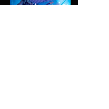
© 2017 Zoltan events
Education canine et comportementaliste à domicile
Anniversaire enfant magicien
Anniversaire enfant Liège
Anniversaire enfant Brabant Wallon
Anniversaire enfant
Hainaut
Anniversaire enfant Namur
Anniversaire enfant
wallonie
Anniversaire enfant Huy
Anniversaire enfant Waterloo
Anniversaire enfant Wavre
Anniversaire enfant Nivelles
Anniversaire enfant Mons
Anniversaire enfant Amay
Anniversaire enfant Hannut
Anniversaire enfant Waremme
Anniversaire enfant Andenne
Anniversaire enfant Charleroi