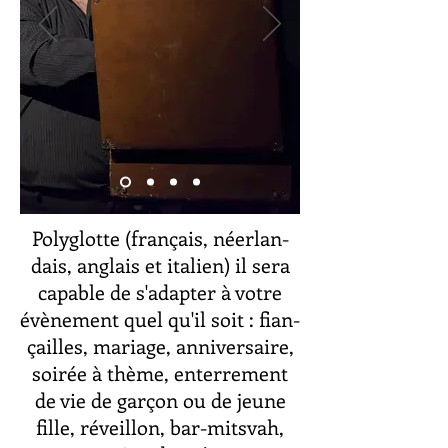
Po­ly­glotte (fran­çais, néer­lan­
dais, an­glais et ita­lien) il sera
ca­pable de s'adap­ter à votre
évè­ne­ment quel qu'il soit : fian­
çailles, ma­riage, an­ni­ver­saire,
soi­rée à thème, en­ter­re­ment
de vie de gar­çon ou de jeune
fille, ré­veillon, bar-mits­vah,