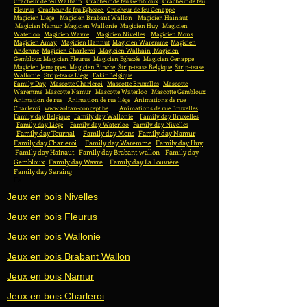
Cracheur de feu Walhain
Cracheur de feu Gembloux
Cracheur de feu
Fleurus
Cracheur de feu Eghezee
Cracheur de feu Genappe
Magicien Liège
Magicien Brabant Wallon
Magicien Hainaut
Magicien Namur
Magicien Wallonie
Magicien Huy
Magicien
Waterloo
Magicien Wavre
Magicien Nivelles
Magicien Mons
Magicien Amay
Magicien Hannut
Magicien Waremme
Magicien
Andenne
Magicien Charleroi
Magicien Walhain
Magicien
Gembloux
Magicien Fleurus
Magicien Eghezée
Magicien Genappe
Magicien Jemappes
Magicien Binche
Strip-tease Belgique
Strip-tease
Wallonie
Strip-tease Liège
Fakir Belgique
Family Day
Mascotte Charleroi
Mascotte Bruxelles
Mascotte
Waremme
Mascotte Namur
Mascotte Waterloo
Mascotte Gembloux
Animation de rue
Animation de rue liège
Animations de rue
Charleroi
www.zoltan-concept.be
Animations de rue Bruxelles
Family day Belgique
Family day Wallonie
Family day Bruxelles
Family day Liège
Family day Waterloo
Family day Nivelles
Family day Tournai
Family day Mons
Family day Namur
Family day Charleroi
Family day Waremme
Family day Huy
Family day Hainaut
Family day Brabant wallon
Family day
Gembloux
Family day Wavre
Family day La Louvière
Family day Seraing
Fa
Jeux en bois Nivelles
Jeux en bois Fleurus
Jeux en bois Wallonie
Jeux en bois Brabant Wallon
Jeux en bois Namur
Jeux en bois Charleroi