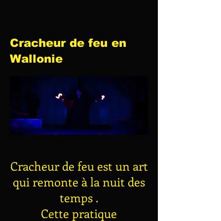
Cracheur de feu en
Wallonie
Cracheur de feu est un art
qui remonte à la nuit des
temps .
Cette pratique