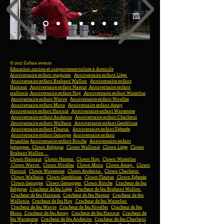
© 2017 Zoltan events
Education canine et comportementaliste à domicile
Anniversaire enfant magicien
Anniversaire enfant Liège
Anniversaire enfant Brabant Wallon
Anniversaire enfant
Hainaut
Anniversaire enfant Namur
Anniversaire enfant
wallonie
Anniversaire enfant Huy
Anniversaire enfant Waterloo
Anniversaire enfant Wavre
Anniversaire enfant Nivelles
Anniversaire enfant Mons
Anniversaire enfant Amay
Anniversaire enfant Hannut
Anniversaire enfant Waremme
Anniversaire enfant Andenne
Anniversaire enfant Charleroi
Anniversaire enfant Walhain
Anniversaire enfant Gembloux
Anniversaire enfant Fleurus
Anniversaire enfant Eghezée
Anniversaire enfant Genappe
Anniversaire enfant
Bruxelles
Anniversaire enfant Binche
Anniversaire enfant
Jemappes
Clown Belgique
Clown Wallonie
Clown Liège
Clown
Brabant Wallon
Clown Hainaut
Clown Namur
Clown Huy
Clown Waterloo
Clown Wavre
Clown Nivelles
Clown Mons
Clown Amay
Clown
Hannut
Clown Waremme
Clown Andenne
Clown Charleroi
Clown Walhain
Clown Gembloux
Clown Fleurus
Clown Eghezée
Clown Genappe
Clown Gemappes
Clown Binche
Cracheur de feu
Belgique
Cracheur de feu Liège
Cracheur de feu Brabant Wallon
Cracheur de feu Hainaut
Cracheur de feu Namur
Cracheur de feu
Wallonie
Cracheur de feu Huy
Cracheur de feu Waterloo
Cracheur de feu Wavre
Cracheur de feu Nivelles
Cracheur de feu
Mons
Cracheur de feu Amay
Cracheur de feu Hannut
Cracheur de
feu Waremme
Cracheur de feu Andenne
Cracheur de feu Charleroi