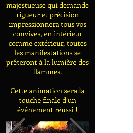
majestueuse qui demande
rigueur et précision
impressionnera tous vos
convives, en intérieur
comme extérieur, toutes
les manifestations se
prêteront à la lumière des
flammes.
Cette animation sera la
touche finale d’un
événement réussi !