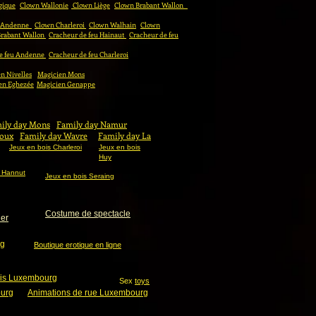
gique
Clown Wallonie
Clown Liège
Clown Brabant Wallon
 Andenne
Clown Charleroi
Clown Walhain
Clown
Brabant Wallon
Cracheur de feu Hainaut
Cracheur de feu
e feu Andenne
Cracheur de feu Charleroi
n Nivelles
Magicien Mons
en Eghezée
Magicien Genappe
ily day Mons
Family day Namur
loux
Family day Wavre
Family day La
Jeux en bois Charleroi
Jeux en bois
Huy
s Hannut
Jeux en bois Seraing
Costume de spectacle
ler
rg
Boutique erotique en ligne
ois Luxembourg
Sex
toys
ourg
Animations de rue Luxembourg