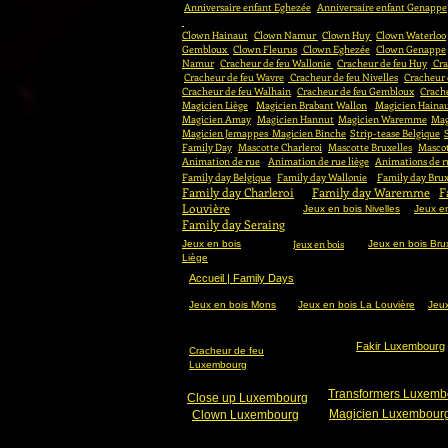
Anniversaire enfant Eghezée
Anniversaire enfant Genappe
Clown Hainaut
Clown Namur
Clown Huy
Clown Waterloo
Gembloux
Clown Fleurus
Clown Eghezée
Clown Genappe
Namur
Cracheur de feu Wallonie
Cracheur de feu Huy
Cra
Cracheur de feu Wavre
Cracheur de feu Nivelles
Cracheur
Cracheur de feu Walhain
Cracheur de feu Gembloux
Crache
Magicien Liège
Magicien Brabant Wallon
Magicien Haina
Magicien Amay
Magicien Hannut
Magicien Waremme
Mag
Magicien Jemappes
Magicien Binche
Strip-tease Belgique
Family Day
Mascotte Charleroi
Mascotte Bruxelles
Masco
Animation de rue
Animation de rue liège
Animations de r
Family day Belgique
Family day Wallonie
Family day Brux
Family day Charleroi
Family day Waremme
F
Louvière
Jeux en bois Nivelles
Jeux en
Family day Seraing
Fa
Jeux en bois
Jeux en bois
Jeux en bois Bru
Liège
Accueil | Family Days
Jeux en bois Mons
Jeux en bois La Louvière
Jeu
Fakir Luxembourg
Cracheur de feu
Luxembourg
Transformers Luxemb
Close up Luxembourg
Magicien Luxembour
Clown Luxembourg