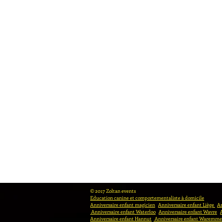
© 2017 Zoltan events
Education canine et comportementaliste à domicile
Anniversaire enfant magicien
Anniversaire enfant Liège
An
Anniversaire enfant Waterloo
Anniversaire enfant Wavre
Anniversaire enfant Hannut
Anniversaire enfant Waremme