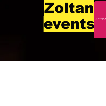
Zoltan
events
Accue
Agence
artistique
internationale
Le secret de la réussite de votre
évènement !!!!