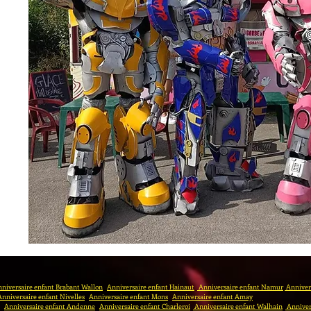
niversaire enfant Brabant Wallon
Anniversaire enfant Hainaut
Anniversaire enfant Namur
Annivers
Anniversaire enfant Nivelles
Anniversaire enfant Mons
Anniversaire enfant Amay
Anniversaire enfant Andenne
Anniversaire enfant Charleroi
Anniversaire enfant Walhain
Anniver