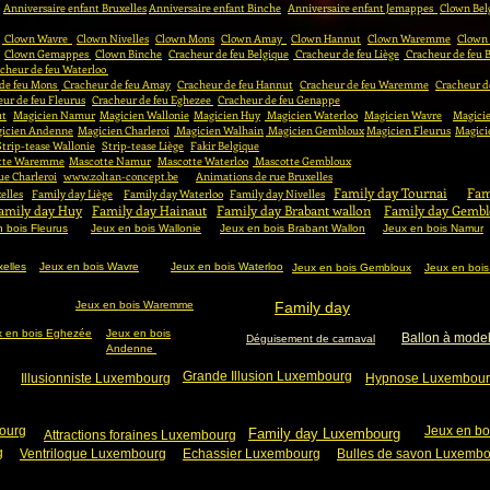
Anniversaire enfant Bruxelles
Anniversaire enfant Binche
Anniversaire enfant Jemappes
Clown Bel
Clown Wavre
Clown Nivelles
Clown Mons
Clown Amay
Clown Hannut
Clown Waremme
Clown
Clown Gemappes
Clown Binche
Cracheur de feu Belgique
Cracheur de feu Liège
Cracheur de feu 
cheur de feu Waterloo
 de feu Mons
Cracheur de feu Amay
Cracheur de feu Hannut
Cracheur de feu Waremme
Cracheur d
ur de feu Fleurus
Cracheur de feu Eghezee
Cracheur de feu Genappe
ut
Magicien Namur
Magicien Wallonie
Magicien Huy
Magicien Waterloo
Magicien Wavre
Magicie
icien Andenne
Magicien Charleroi
Magicien Walhain
Magicien Gembloux
Magicien Fleurus
Magici
Strip-tease Wallonie
Strip-tease Liège
Fakir Belgique
tte Waremme
Mascotte Namur
Mascotte Waterloo
Mascotte Gembloux
ue Charleroi
www.zoltan-concept.be
Animations de rue Bruxelles
Family day Tournai
Fam
elles
Family day Liège
Family day Waterloo
Family day Nivelles
amily day Huy
Family day Hainaut
Family day Brabant wallon
Family day Gemb
 bois Fleurus
Jeux en bois Wallonie
Jeux en bois Brabant Wallon
Jeux en bois Namur
xelles
Jeux en bois Wavre
Jeux en bois Waterloo
Jeux en bois Gembloux
Jeux en boi
Jeux en bois Waremme
Family day
x en bois Eghezée
Jeux en bois
Ballon à mode
Déguisement de carnaval
Andenne
Grande Illusion Luxembourg
Illusionniste Luxembourg
Hypnose Luxembou
ourg
Jeux en b
Family day Luxembourg
Attractions foraines Luxembourg
g
Ventriloque Luxembourg
Echassier Luxembourg
Bulles de savon Luxemb