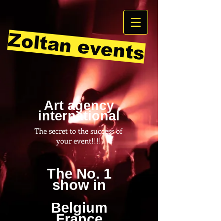
Zoltan events
Art agency
international
The secret to the success of
your event!!!!
The No. 1
show in
Belgium
France