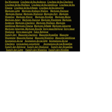
feu Waremme
Cracheur de feu Andenne
Cracheur de feu Charleroi
Cracheur de feu Walhain
Cracheur de feu Gembloux
Cracheur de feu
Fleurus
Cracheur de feu Eghezee
Cracheur de feu Genappe
Magicien Liège
Magicien Brabant Wallon
Magicien Hainaut
Magicien Namur
Magicien Wallonie
Magicien Huy
Magicien
Waterloo
Magicien Wavre
Magicien Nivelles
Magicien Mons
Magicien Amay
Magicien Hannut
Magicien Waremme
Magicien
Andenne
Magicien Charleroi
Magicien Walhain
Magicien
Gembloux
Magicien Fleurus
Magicien Eghezée
Magicien Genappe
Magicien Jemappes
Magicien Binche
Strip-tease Belgique
Strip-tease
Wallonie
Strip-tease Liège
Fakir Belgique
Family Day
Mascotte Charleroi
Mascotte Bruxelles
Mascotte
Waremme
Mascotte Namur
Mascotte Waterloo
Mascotte Gembloux
Animation de rue
Animation de rue liège
Animations de rue
Charleroi
www.zoltan-concept.be
Animations de rue Bruxelles
Family day Belgique
Family day Wallonie
Family day Bruxelles
Family day Liège
Family day Waterloo
Family day Nivelles
Family day Tournai
Family day Mons
Family day Namur
Family day Charleroi
Family day Waremme
Family day Huy
Family day Hainaut
Family day Brabant wallon
Family day
Gembloux
Family day Wavre
Family day La Louvière
Family day Seraing
Fa
Jeux en bois Nivelles
Jeux en bois Fleurus
Wooden games Wallonia
Wooden games Walloon Brabant
Wooden games Namur