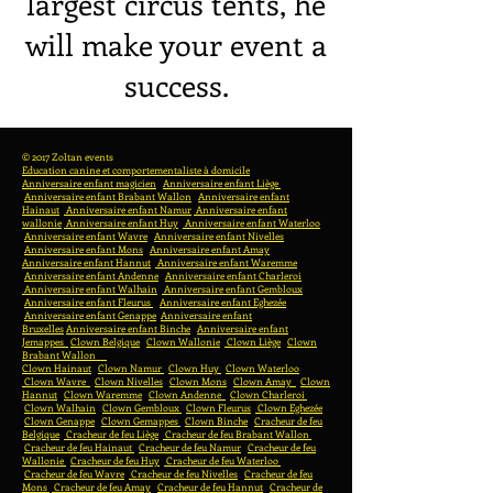
largest circus tents, he
will make your event a
success.
© 2017 Zoltan events
Education canine et comportementaliste à domicile
Anniversaire enfant magicien
Anniversaire enfant Liège
Anniversaire enfant Brabant Wallon
Anniversaire enfant
Hainaut
Anniversaire enfant Namur
Anniversaire enfant
wallonie
Anniversaire enfant Huy
Anniversaire enfant Waterloo
Anniversaire enfant Wavre
Anniversaire enfant Nivelles
Anniversaire enfant Mons
Anniversaire enfant Amay
Anniversaire enfant Hannut
Anniversaire enfant Waremme
Anniversaire enfant Andenne
Anniversaire enfant Charleroi
Anniversaire enfant Walhain
Anniversaire enfant Gembloux
Anniversaire enfant Fleurus
Anniversaire enfant Eghezée
Anniversaire enfant Genappe
Anniversaire enfant
Bruxelles
Anniversaire enfant Binche
Anniversaire enfant
Jemappes
Clown Belgique
Clown Wallonie
Clown Liège
Clown
Brabant Wallon
Clown Hainaut
Clown Namur
Clown Huy
Clown Waterloo
Clown Wavre
Clown Nivelles
Clown Mons
Clown Amay
Clown
Hannut
Clown Waremme
Clown Andenne
Clown Charleroi
Clown Walhain
Clown Gembloux
Clown Fleurus
Clown Eghezée
Clown Genappe
Clown Gemappes
Clown Binche
Cracheur de feu
Belgique
Cracheur de feu Liège
Cracheur de feu Brabant Wallon
Cracheur de feu Hainaut
Cracheur de feu Namur
Cracheur de feu
Wallonie
Cracheur de feu Huy
Cracheur de feu Waterloo
Cracheur de feu Wavre
Cracheur de feu Nivelles
Cracheur de feu
Mons
Cracheur de feu Amay
Cracheur de feu Hannut
Cracheur de