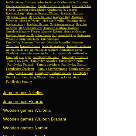
feu Waremme
Cracheur de feu Andenne
Cracheur de feu Charleroi
Cracheur de feu Walhain
Cracheur de feu Gembloux
Cracheur de feu
Fleurus
Cracheur de feu Eghezee
Cracheur de feu Genappe
Magicien Liège
Magicien Brabant Wallon
Magicien Hainaut
Magicien Namur
Magicien Wallonie
Magicien Huy
Magicien
Waterloo
Magicien Wavre
Magicien Nivelles
Magicien Mons
Magicien Amay
Magicien Hannut
Magicien Waremme
Magicien
Andenne
Magicien Charleroi
Magicien Walhain
Magicien
Gembloux
Magicien Fleurus
Magicien Eghezée
Magicien Genappe
Magicien Jemappes
Magicien Binche
Strip-tease Belgique
Strip-tease
Wallonie
Strip-tease Liège
Fakir Belgique
Family Day
Mascotte Charleroi
Mascotte Bruxelles
Mascotte
Waremme
Mascotte Namur
Mascotte Waterloo
Mascotte Gembloux
Animation de rue
Animation de rue liège
Animations de rue
Charleroi
www.zoltan-concept.be
Animations de rue Bruxelles
Family day Belgique
Family day Wallonie
Family day Bruxelles
Family day Liège
Family day Waterloo
Family day Nivelles
Family day Tournai
Family day Mons
Family day Namur
Family day Charleroi
Family day Waremme
Family day Huy
Family day Hainaut
Family day Brabant wallon
Family day
Gembloux
Family day Wavre
Family day La Louvière
Family day Seraing
Fa
Jeux en bois Nivelles
Jeux en bois Fleurus
Wooden games Wallonia
Wooden games Walloon Brabant
Wooden games Namur