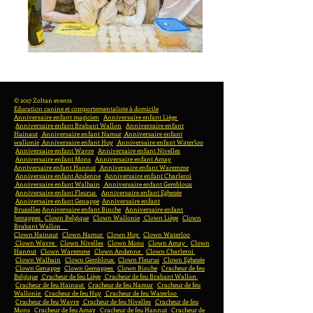
© 2017 Zoltan events
Education canine et comportementaliste à domicile
Anniversaire enfant magicien
Anniversaire enfant Liège
Anniversaire enfant Brabant Wallon
Anniversaire enfant
Hainaut
Anniversaire enfant Namur
Anniversaire enfant
wallonie
Anniversaire enfant Huy
Anniversaire enfant Waterloo
Anniversaire enfant Wavre
Anniversaire enfant Nivelles
Anniversaire enfant Mons
Anniversaire enfant Amay
Anniversaire enfant Hannut
Anniversaire enfant Waremme
Anniversaire enfant Andenne
Anniversaire enfant Charleroi
Anniversaire enfant Walhain
Anniversaire enfant Gembloux
Anniversaire enfant Fleurus
Anniversaire enfant Eghezée
Anniversaire enfant Genappe
Anniversaire enfant
Bruxelles
Anniversaire enfant Binche
Anniversaire enfant
Jemappes
Clown Belgique
Clown Wallonie
Clown Liège
Clown
Brabant Wallon
Clown Hainaut
Clown Namur
Clown Huy
Clown Waterloo
Clown Wavre
Clown Nivelles
Clown Mons
Clown Amay
Clown
Hannut
Clown Waremme
Clown Andenne
Clown Charleroi
Clown Walhain
Clown Gembloux
Clown Fleurus
Clown Eghezée
Clown Genappe
Clown Gemappes
Clown Binche
Cracheur de feu
Belgique
Cracheur de feu Liège
Cracheur de feu Brabant Wallon
Cracheur de feu Hainaut
Cracheur de feu Namur
Cracheur de feu
Wallonie
Cracheur de feu Huy
Cracheur de feu Waterloo
Cracheur de feu Wavre
Cracheur de feu Nivelles
Cracheur de feu
Mons
Cracheur de feu Amay
Cracheur de feu Hannut
Cracheur de