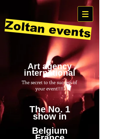
Zoltan events
Art agency
international
The secret to the success of
your event!!!!
The No. 1
show in
Belgium
France