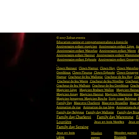
© 2017 Zoltan events
Education canine et comportementaliste à domicile
Anniversaire enfant magicien
Anniversaire enfant Liège
An
Anniversaire enfant Waterloo
Anniversaire enfant Wavre
Anniversaire enfant Hannut
Anniversaire enfant Waremme
Anniversaire enfant Eghezée
Anniversaire enfant Genappe
Clown Hainaut
Clown Namur
Clown Huy
Clown Waterloo
Gembloux
Clown Fleurus
Clown Eghezée
Clown Genappe
Namur
Cracheur de feu Wallonie
Cracheur de feu Huy
Cra
Cracheur de feu Wavre
Cracheur de feu Nivelles
Cracheur
Cracheur de feu Walhain
Cracheur de feu Gembloux
Crache
Magicien Liège
Magicien Brabant Wallon
Magicien Haina
Magicien Amay
Magicien Hannut
Magicien Waremme
Mag
Magicien Jemappes
Magicien Binche
Strip-tease Belgique
Family Day
Mascotte Charleroi
Mascotte Bruxelles
Masco
Animation de rue
Animation de rue liège
Animations de r
Family day Belgique
Family day Wallonie
Family day Brux
Family day Charleroi
Family day Waremme
F
Louvière
Jeux en bois Nivelles
Jeux en
Family day Seraing
Fa
Wooden
Jeux en bois
Wooden games
Liège
games
Brussels