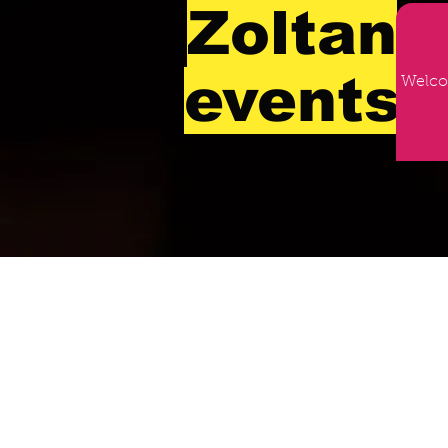
Zoltan
events
Welc
Art agency
international
The secret to the success of your
event!!!!