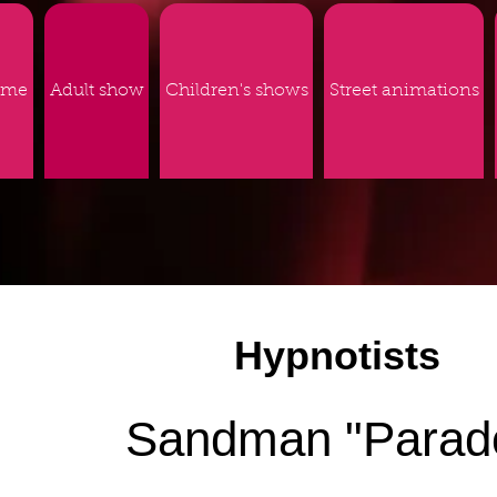
ome
Adult show
Children's shows
Street animations
Hypnotists
Sandman "Parad