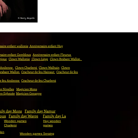
aire enfant wallonie
Anniversaire enfant Huy
saire enfant Gembloux
Anniversaire enfant Fleurus
gique
Clown Wallonie
Clown Liège
Clown Brabant Wallon
 Andenne
Clown Charleroi
Clown Walhain
Clown
Brabant Wallon
Cracheur de feu Hainaut
Cracheur de feu
e feu Andenne
Cracheur de feu Charleroi
n Nivelles
Magicien Mons
en Eghezée
Magicien Genappe
ily day Mons
Family day Namur
loux
Family day Wavre
Family day La
Wooden games
Huy wooden
Charleroi
games
den
Wooden games Seraing