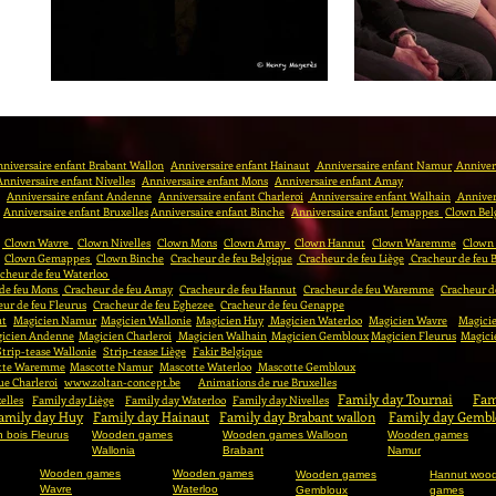
niversaire enfant Brabant Wallon
Anniversaire enfant Hainaut
Anniversaire enfant Namur
Annivers
Anniversaire enfant Nivelles
Anniversaire enfant Mons
Anniversaire enfant Amay
Anniversaire enfant Andenne
Anniversaire enfant Charleroi
Anniversaire enfant Walhain
Anniver
Anniversaire enfant Bruxelles
Anniversaire enfant Binche
Anniversaire enfant Jemappes
Clown Bel
Clown Wavre
Clown Nivelles
Clown Mons
Clown Amay
Clown Hannut
Clown Waremme
Clown
Clown Gemappes
Clown Binche
Cracheur de feu Belgique
Cracheur de feu Liège
Cracheur de feu 
cheur de feu Waterloo
 de feu Mons
Cracheur de feu Amay
Cracheur de feu Hannut
Cracheur de feu Waremme
Cracheur d
ur de feu Fleurus
Cracheur de feu Eghezee
Cracheur de feu Genappe
ut
Magicien Namur
Magicien Wallonie
Magicien Huy
Magicien Waterloo
Magicien Wavre
Magicie
icien Andenne
Magicien Charleroi
Magicien Walhain
Magicien Gembloux
Magicien Fleurus
Magici
Strip-tease Wallonie
Strip-tease Liège
Fakir Belgique
tte Waremme
Mascotte Namur
Mascotte Waterloo
Mascotte Gembloux
ue Charleroi
www.zoltan-concept.be
Animations de rue Bruxelles
Family day Tournai
Fam
elles
Family day Liège
Family day Waterloo
Family day Nivelles
amily day Huy
Family day Hainaut
Family day Brabant wallon
Family day Gemb
 bois Fleurus
Wooden games
Wooden games Walloon
Wooden games
Wallonia
Brabant
Namur
Wooden games
Wooden games
Wooden games
Hannut woo
Wavre
Waterloo
Gembloux
games