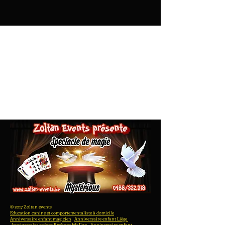
Magic show with tricks, giant
card style, balls, scarf, etc...
© 2017 Zoltan events
Education canine et comportementaliste à domicile
Anniversaire enfant magicien
Anniversaire enfant Liège
Anniversaire enfant Brabant Wallon
Anniversaire enfant