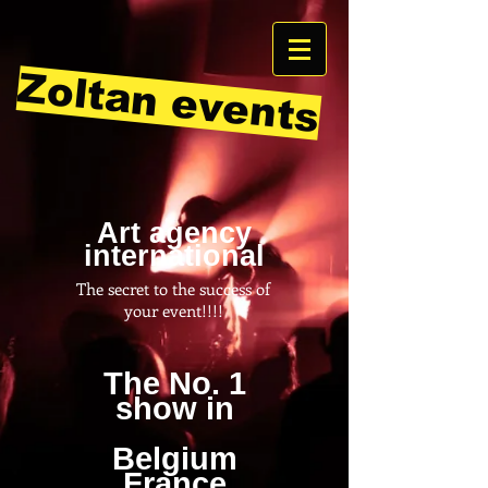
Zoltan events
Art agency
international
The secret to the success of
your event!!!!
The No. 1
show in
Belgium
France