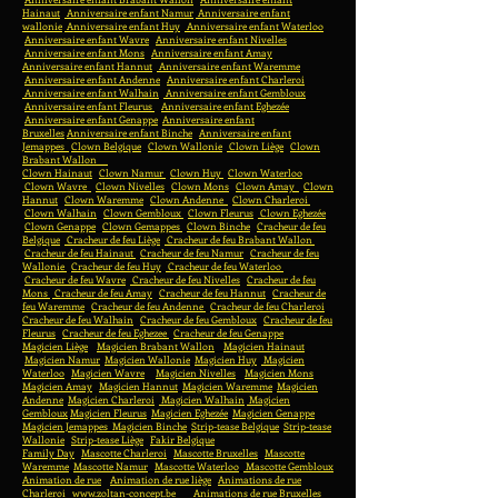
Hainaut
Anniversaire enfant Namur
Anniversaire enfant
wallonie
Anniversaire enfant Huy
Anniversaire enfant Waterloo
Anniversaire enfant Wavre
Anniversaire enfant Nivelles
Anniversaire enfant Mons
Anniversaire enfant Amay
Anniversaire enfant Hannut
Anniversaire enfant Waremme
Anniversaire enfant Andenne
Anniversaire enfant Charleroi
Anniversaire enfant Walhain
Anniversaire enfant Gembloux
Anniversaire enfant Fleurus
Anniversaire enfant Eghezée
Anniversaire enfant Genappe
Anniversaire enfant
Bruxelles
Anniversaire enfant Binche
Anniversaire enfant
Jemappes
Clown Belgique
Clown Wallonie
Clown Liège
Clown
Brabant Wallon
Clown Hainaut
Clown Namur
Clown Huy
Clown Waterloo
Clown Wavre
Clown Nivelles
Clown Mons
Clown Amay
Clown
Hannut
Clown Waremme
Clown Andenne
Clown Charleroi
Clown Walhain
Clown Gembloux
Clown Fleurus
Clown Eghezée
Clown Genappe
Clown Gemappes
Clown Binche
Cracheur de feu
Belgique
Cracheur de feu Liège
Cracheur de feu Brabant Wallon
Cracheur de feu Hainaut
Cracheur de feu Namur
Cracheur de feu
Wallonie
Cracheur de feu Huy
Cracheur de feu Waterloo
Cracheur de feu Wavre
Cracheur de feu Nivelles
Cracheur de feu
Mons
Cracheur de feu Amay
Cracheur de feu Hannut
Cracheur de
feu Waremme
Cracheur de feu Andenne
Cracheur de feu Charleroi
Cracheur de feu Walhain
Cracheur de feu Gembloux
Cracheur de feu
Fleurus
Cracheur de feu Eghezee
Cracheur de feu Genappe
Magicien Liège
Magicien Brabant Wallon
Magicien Hainaut
Magicien Namur
Magicien Wallonie
Magicien Huy
Magicien
Waterloo
Magicien Wavre
Magicien Nivelles
Magicien Mons
Magicien Amay
Magicien Hannut
Magicien Waremme
Magicien
Andenne
Magicien Charleroi
Magicien Walhain
Magicien
Gembloux
Magicien Fleurus
Magicien Eghezée
Magicien Genappe
Magicien Jemappes
Magicien Binche
Strip-tease Belgique
Strip-tease
Wallonie
Strip-tease Liège
Fakir Belgique
Family Day
Mascotte Charleroi
Mascotte Bruxelles
Mascotte
Waremme
Mascotte Namur
Mascotte Waterloo
Mascotte Gembloux
Animation de rue
Animation de rue liège
Animations de rue
Charleroi
www.zoltan-concept.be
Animations de rue Bruxelles