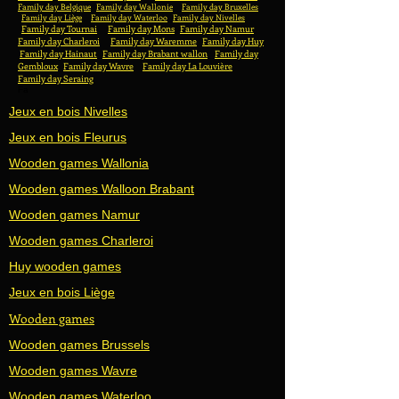
Family day Belgique
Family day Wallonie
Family day Bruxelles
Family day Liège
Family day Waterloo
Family day Nivelles
Family day Tournai
Family day Mons
Family day Namur
Family day Charleroi
Family day Waremme
Family day Huy
Family day Hainaut
Family day Brabant wallon
Family day
Gembloux
Family day Wavre
Family day La Louvière
Family day Seraing
Fa
Jeux en bois Nivelles
Jeux en bois Fleurus
Wooden games Wallonia
Wooden games Walloon Brabant
Wooden games Namur
Wooden games Charleroi
Huy wooden games
Jeux en bois Liège
Wooden games
Wooden games Brussels
Wooden games Wavre
Wooden games Waterloo