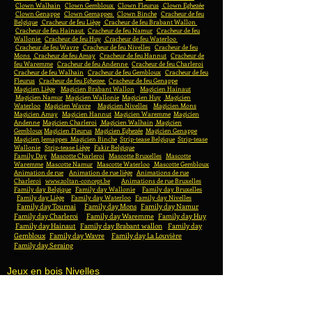
Clown Walhain
Clown Gembloux
Clown Fleurus
Clown Eghezée
Clown Genappe
Clown Gemappes
Clown Binche
Cracheur de feu
Belgique
Cracheur de feu Liège
Cracheur de feu Brabant Wallon
Cracheur de feu Hainaut
Cracheur de feu Namur
Cracheur de feu
Wallonie
Cracheur de feu Huy
Cracheur de feu Waterloo
Cracheur de feu Wavre
Cracheur de feu Nivelles
Cracheur de feu
Mons
Cracheur de feu Amay
Cracheur de feu Hannut
Cracheur de
feu Waremme
Cracheur de feu Andenne
Cracheur de feu Charleroi
Cracheur de feu Walhain
Cracheur de feu Gembloux
Cracheur de feu
Fleurus
Cracheur de feu Eghezee
Cracheur de feu Genappe
Magicien Liège
Magicien Brabant Wallon
Magicien Hainaut
Magicien Namur
Magicien Wallonie
Magicien Huy
Magicien
Waterloo
Magicien Wavre
Magicien Nivelles
Magicien Mons
Magicien Amay
Magicien Hannut
Magicien Waremme
Magicien
Andenne
Magicien Charleroi
Magicien Walhain
Magicien
Gembloux
Magicien Fleurus
Magicien Eghezée
Magicien Genappe
Magicien Jemappes
Magicien Binche
Strip-tease Belgique
Strip-tease
Wallonie
Strip-tease Liège
Fakir Belgique
Family Day
Mascotte Charleroi
Mascotte Bruxelles
Mascotte
Waremme
Mascotte Namur
Mascotte Waterloo
Mascotte Gembloux
Animation de rue
Animation de rue liège
Animations de rue
Charleroi
www.zoltan-concept.be
Animations de rue Bruxelles
Family day Belgique
Family day Wallonie
Family day Bruxelles
Family day Liège
Family day Waterloo
Family day Nivelles
Family day Tournai
Family day Mons
Family day Namur
Family day Charleroi
Family day Waremme
Family day Huy
Family day Hainaut
Family day Brabant wallon
Family day
Gembloux
Family day Wavre
Family day La Louvière
Family day Seraing
Fa
Jeux en bois Nivelles
Jeux en bois Fleurus
Wooden games Wallonia