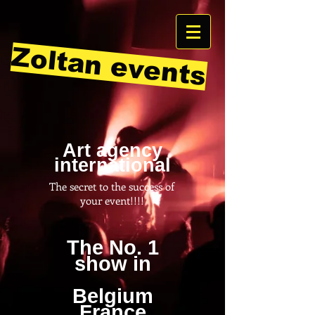
Zoltan events
Art agency
international
The secret to the success of
your event!!!!
The No. 1
show in
Belgium
France