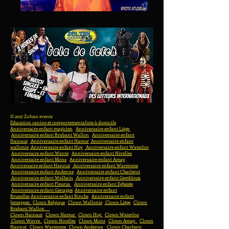
© 2017 Zoltan events
Education canine et comportementaliste à domicile
Anniversaire enfant magicien
Anniversaire enfant Liège
Anniversaire enfant Brabant Wallon
Anniversaire enfant
Hainaut
Anniversaire enfant Namur
Anniversaire enfant
wallonie
Anniversaire enfant Huy
Anniversaire enfant Waterloo
Anniversaire enfant Wavre
Anniversaire enfant Nivelles
Anniversaire enfant Mons
Anniversaire enfant Amay
Anniversaire enfant Hannut
Anniversaire enfant Waremme
Anniversaire enfant Andenne
Anniversaire enfant Charleroi
Anniversaire enfant Walhain
Anniversaire enfant Gembloux
Anniversaire enfant Fleurus
Anniversaire enfant Eghezée
Anniversaire enfant Genappe
Anniversaire enfant
Bruxelles
Anniversaire enfant Binche
Anniversaire enfant
Jemappes
Clown Belgique
Clown Wallonie
Clown Liège
Clown
Brabant Wallon
Clown Hainaut
Clown Namur
Clown Huy
Clown Waterloo
Clown Wavre
Clown Nivelles
Clown Mons
Clown Amay
Clown
Hannut
Clown Waremme
Clown Andenne
Clown Charleroi