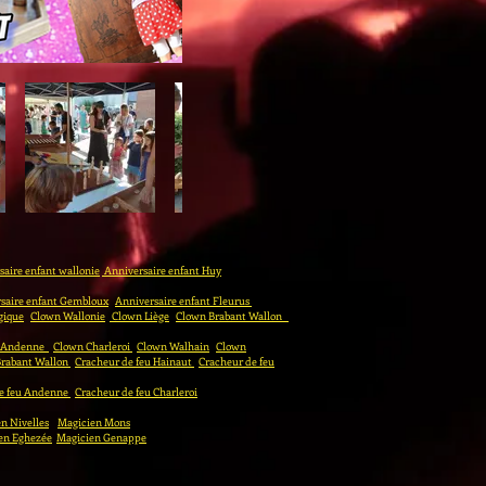
aire enfant wallonie
Anniversaire enfant Huy
saire enfant Gembloux
Anniversaire enfant Fleurus
gique
Clown Wallonie
Clown Liège
Clown Brabant Wallon
 Andenne
Clown Charleroi
Clown Walhain
Clown
Brabant Wallon
Cracheur de feu Hainaut
Cracheur de feu
e feu Andenne
Cracheur de feu Charleroi
n Nivelles
Magicien Mons
en Eghezée
Magicien Genappe