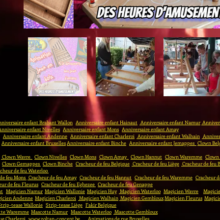
niversaire enfant Brabant Wallon
Anniversaire enfant Hainaut
Anniversaire enfant Namur
Annivers
Anniversaire enfant Nivelles
Anniversaire enfant Mons
Anniversaire enfant Amay
Anniversaire enfant Andenne
Anniversaire enfant Charleroi
Anniversaire enfant Walhain
Anniver
Anniversaire enfant Bruxelles
Anniversaire enfant Binche
Anniversaire enfant Jemappes
Clown Bel
Clown Wavre
Clown Nivelles
Clown Mons
Clown Amay
Clown Hannut
Clown Waremme
Clown
Clown Gemappes
Clown Binche
Cracheur de feu Belgique
Cracheur de feu Liège
Cracheur de feu 
cheur de feu Waterloo
 de feu Mons
Cracheur de feu Amay
Cracheur de feu Hannut
Cracheur de feu Waremme
Cracheur d
ur de feu Fleurus
Cracheur de feu Eghezee
Cracheur de feu Genappe
ut
Magicien Namur
Magicien Wallonie
Magicien Huy
Magicien Waterloo
Magicien Wavre
Magicie
icien Andenne
Magicien Charleroi
Magicien Walhain
Magicien Gembloux
Magicien Fleurus
Magici
Strip-tease Wallonie
Strip-tease Liège
Fakir Belgique
tte Waremme
Mascotte Namur
Mascotte Waterloo
Mascotte Gembloux
ue Charleroi
www.zoltan-concept.be
Animations de rue Bruxelles