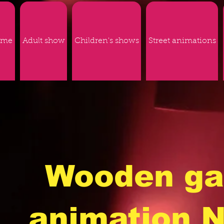
ome
Adult show
Children's shows
Street animations
Wooden g
animation 