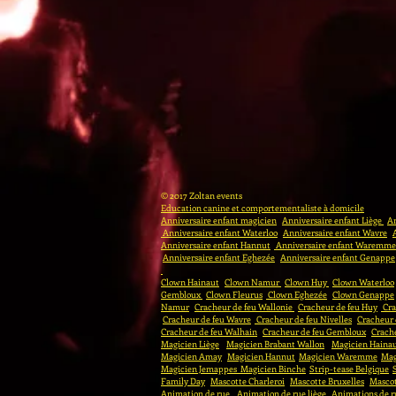
© 2017 Zoltan events
Education canine et comportementaliste à domicile
Anniversaire enfant magicien
Anniversaire enfant Liège
An
Anniversaire enfant Waterloo
Anniversaire enfant Wavre
Anniversaire enfant Hannut
Anniversaire enfant Waremme
Anniversaire enfant Eghezée
Anniversaire enfant Genappe
Clown Hainaut
Clown Namur
Clown Huy
Clown Waterloo
Gembloux
Clown Fleurus
Clown Eghezée
Clown Genappe
Namur
Cracheur de feu Wallonie
Cracheur de feu Huy
Cra
Cracheur de feu Wavre
Cracheur de feu Nivelles
Cracheur
Cracheur de feu Walhain
Cracheur de feu Gembloux
Crache
Magicien Liège
Magicien Brabant Wallon
Magicien Haina
Magicien Amay
Magicien Hannut
Magicien Waremme
Mag
Magicien Jemappes
Magicien Binche
Strip-tease Belgique
Family Day
Mascotte Charleroi
Mascotte Bruxelles
Masco
Animation de rue
Animation de rue liège
Animations de r