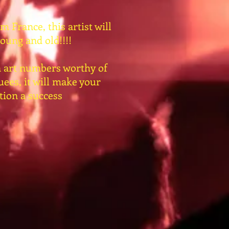
 France, this artist will
oung and old!!!!
n art numbers worthy of
ees, it will make your
tion a success