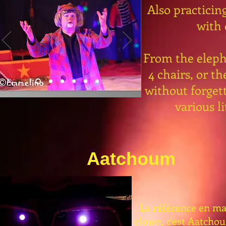
Also practicin
with 
From the eleph
4 chairs, or th
without forget
various li
Aatchoum
La référence en mat
clown, c'est Aatchou