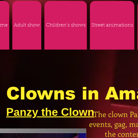
ome
Adult show
Children's shows
Street animations
Clowns in Am
Panzy the Clown
The clown Pan
events, gag, ma
the conten