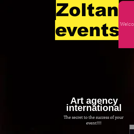
Zoltan
events
Welc
Art agency
international
The secret to the success of your
event!!!!