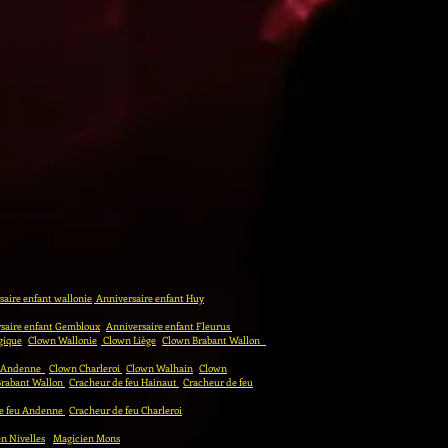
aire enfant wallonie
Anniversaire enfant Huy
saire enfant Gembloux
Anniversaire enfant Fleurus
gique
Clown Wallonie
Clown Liège
Clown Brabant Wallon
 Andenne
Clown Charleroi
Clown Walhain
Clown
Brabant Wallon
Cracheur de feu Hainaut
Cracheur de feu
e feu Andenne
Cracheur de feu Charleroi
n Nivelles
Magicien Mons