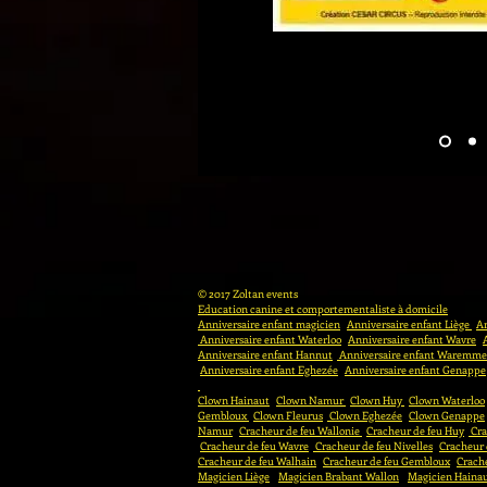
© 2017 Zoltan events
Education canine et comportementaliste à domicile
Anniversaire enfant magicien
Anniversaire enfant Liège
An
Anniversaire enfant Waterloo
Anniversaire enfant Wavre
Anniversaire enfant Hannut
Anniversaire enfant Waremme
Anniversaire enfant Eghezée
Anniversaire enfant Genappe
Clown Hainaut
Clown Namur
Clown Huy
Clown Waterloo
Gembloux
Clown Fleurus
Clown Eghezée
Clown Genappe
Namur
Cracheur de feu Wallonie
Cracheur de feu Huy
Cra
Cracheur de feu Wavre
Cracheur de feu Nivelles
Cracheur
Cracheur de feu Walhain
Cracheur de feu Gembloux
Crache
Magicien Liège
Magicien Brabant Wallon
Magicien Haina