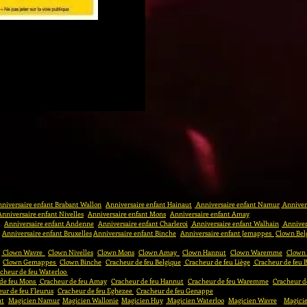
niversaire enfant Brabant Wallon
Anniversaire enfant Hainaut
Anniversaire enfant Namur
Annivers
Anniversaire enfant Nivelles
Anniversaire enfant Mons
Anniversaire enfant Amay
Anniversaire enfant Andenne
Anniversaire enfant Charleroi
Anniversaire enfant Walhain
Anniver
Anniversaire enfant Bruxelles
Anniversaire enfant Binche
Anniversaire enfant Jemappes
Clown Bel
Clown Wavre
Clown Nivelles
Clown Mons
Clown Amay
Clown Hannut
Clown Waremme
Clown
Clown Gemappes
Clown Binche
Cracheur de feu Belgique
Cracheur de feu Liège
Cracheur de feu 
cheur de feu Waterloo
 de feu Mons
Cracheur de feu Amay
Cracheur de feu Hannut
Cracheur de feu Waremme
Cracheur d
ur de feu Fleurus
Cracheur de feu Eghezee
Cracheur de feu Genappe
ut
Magicien Namur
Magicien Wallonie
Magicien Huy
Magicien Waterloo
Magicien Wavre
Magicie