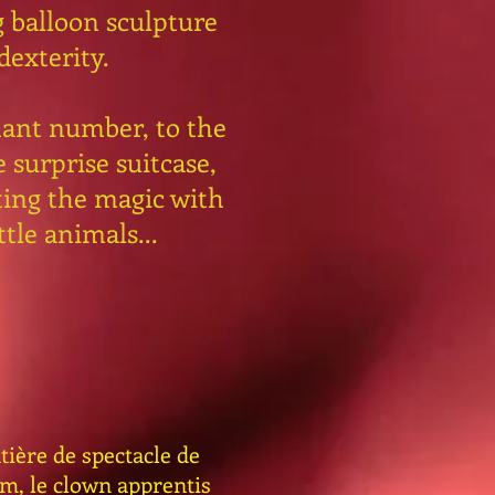
g balloon sculpture
dexterity.
ant number, to the
e surprise suitcase,
ting the magic with
ttle animals...
ière de spectacle de
m, le clown apprentis