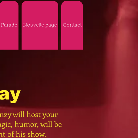
Parade
Nouvelle page
Contact
ay
zy will host your
gic, humor, will be
t of his show.