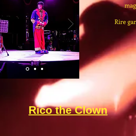
magi
Rire gar
Rico the Clown