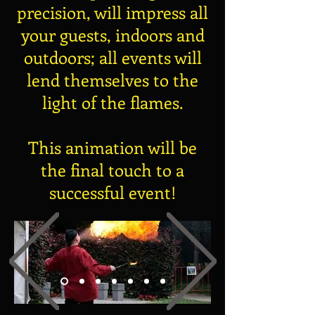
precision, will impress all
your guests, indoors and
outdoors; all events will
lend themselves to the
light of the flames.
This animation will be
the final touch to a
successful event!