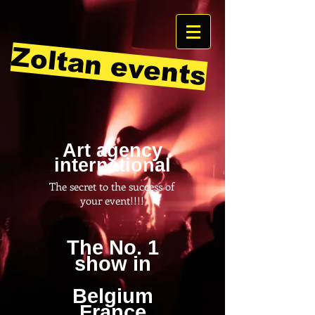
Zoltan events
Art agency
international
The secret to the success of
your event!!!!
The No. 1
show in
Belgium
France