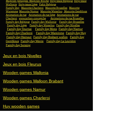
Magicien Jemappes
Magicien Binche
Strip-tease Belgique
Strip-tease
Wallonie
Strip-tease Liège
Fakir Belgique
Family Day
Mascotte Charleroi
Mascotte Bruxelles
Mascotte
Waremme
Mascotte Namur
Mascotte Waterloo
Mascotte Gembloux
Animation de rue
Animation de rue liège
Animations de rue
Charleroi
www.zoltan-concept.be
Animations de rue Bruxelles
Family day Belgique
Family day Wallonie
Family day Bruxelles
Family day Liège
Family day Waterloo
Family day Nivelles
Family day Tournai
Family day Mons
Family day Namur
Family day Charleroi
Family day Waremme
Family day Huy
Family day Hainaut
Family day Brabant wallon
Family day
Gembloux
Family day Wavre
Family day La Louvière
Family day Seraing
Fa
Jeux en bois Nivelles
Jeux en bois Fleurus
Wooden games Wallonia
Wooden games Walloon Brabant
Wooden games Namur
Wooden games Charleroi
Huy wooden games
Jeux en bois Liège
Wooden games