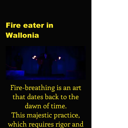
Fire eater in
Wallonia
Fire-breathing is an art
that dates back to the
dawn of time.
This majestic practice,
which requires rigor and