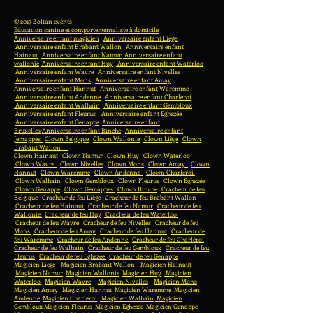
© 2017 Zoltan events
Education canine et comportementaliste à domicile
Anniversaire enfant magicien
Anniversaire enfant Liège
Anniversaire enfant Brabant Wallon
Anniversaire enfant
Hainaut
Anniversaire enfant Namur
Anniversaire enfant
wallonie
Anniversaire enfant Huy
Anniversaire enfant Waterloo
Anniversaire enfant Wavre
Anniversaire enfant Nivelles
Anniversaire enfant Mons
Anniversaire enfant Amay
Anniversaire enfant Hannut
Anniversaire enfant Waremme
Anniversaire enfant Andenne
Anniversaire enfant Charleroi
Anniversaire enfant Walhain
Anniversaire enfant Gembloux
Anniversaire enfant Fleurus
Anniversaire enfant Eghezée
Anniversaire enfant Genappe
Anniversaire enfant
Bruxelles
Anniversaire enfant Binche
Anniversaire enfant
Jemappes
Clown Belgique
Clown Wallonie
Clown Liège
Clown
Brabant Wallon
Clown Hainaut
Clown Namur
Clown Huy
Clown Waterloo
Clown Wavre
Clown Nivelles
Clown Mons
Clown Amay
Clown
Hannut
Clown Waremme
Clown Andenne
Clown Charleroi
Clown Walhain
Clown Gembloux
Clown Fleurus
Clown Eghezée
Clown Genappe
Clown Gemappes
Clown Binche
Cracheur de feu
Belgique
Cracheur de feu Liège
Cracheur de feu Brabant Wallon
Cracheur de feu Hainaut
Cracheur de feu Namur
Cracheur de feu
Wallonie
Cracheur de feu Huy
Cracheur de feu Waterloo
Cracheur de feu Wavre
Cracheur de feu Nivelles
Cracheur de feu
Mons
Cracheur de feu Amay
Cracheur de feu Hannut
Cracheur de
feu Waremme
Cracheur de feu Andenne
Cracheur de feu Charleroi
Cracheur de feu Walhain
Cracheur de feu Gembloux
Cracheur de feu
Fleurus
Cracheur de feu Eghezee
Cracheur de feu Genappe
Magicien Liège
Magicien Brabant Wallon
Magicien Hainaut
Magicien Namur
Magicien Wallonie
Magicien Huy
Magicien
Waterloo
Magicien Wavre
Magicien Nivelles
Magicien Mons
Magicien Amay
Magicien Hannut
Magicien Waremme
Magicien
Andenne
Magicien Charleroi
Magicien Walhain
Magicien
Gembloux
Magicien Fleurus
Magicien Eghezée
Magicien Genappe