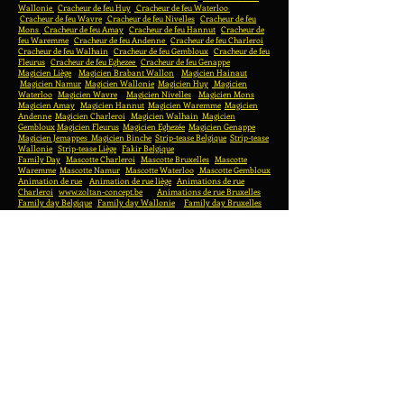
Wallonie
Cracheur de feu Huy
Cracheur de feu Waterloo
Cracheur de feu Wavre
Cracheur de feu Nivelles
Cracheur de feu
Mons
Cracheur de feu Amay
Cracheur de feu Hannut
Cracheur de
feu Waremme
Cracheur de feu Andenne
Cracheur de feu Charleroi
Cracheur de feu Walhain
Cracheur de feu Gembloux
Cracheur de feu
Fleurus
Cracheur de feu Eghezee
Cracheur de feu Genappe
Magicien Liège
Magicien Brabant Wallon
Magicien Hainaut
Magicien Namur
Magicien Wallonie
Magicien Huy
Magicien
Waterloo
Magicien Wavre
Magicien Nivelles
Magicien Mons
Magicien Amay
Magicien Hannut
Magicien Waremme
Magicien
Andenne
Magicien Charleroi
Magicien Walhain
Magicien
Gembloux
Magicien Fleurus
Magicien Eghezée
Magicien Genappe
Magicien Jemappes
Magicien Binche
Strip-tease Belgique
Strip-tease
Wallonie
Strip-tease Liège
Fakir Belgique
Family Day
Mascotte Charleroi
Mascotte Bruxelles
Mascotte
Waremme
Mascotte Namur
Mascotte Waterloo
Mascotte Gembloux
Animation de rue
Animation de rue liège
Animations de rue
Charleroi
www.zoltan-concept.be
Animations de rue Bruxelles
Family day Belgique
Family day Wallonie
Family day Bruxelles
Family day Liège
Family day Waterloo
Family day Nivelles
Family day Tournai
Family day Mons
Family day Namur
Family day Charleroi
Family day Waremme
Family day Huy
Family day Hainaut
Family day Brabant wallon
Family day
Gembloux
Family day Wavre
Family day La Louvière
Family day Seraing
Fa
Jeux en bois Nivelles
Jeux en bois Fleurus
Wooden games Wallonia
Wooden games Walloon Brabant