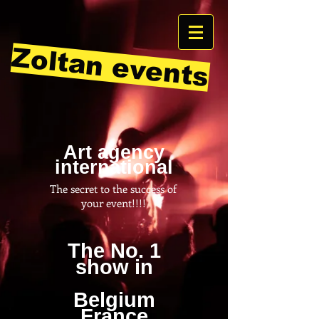
Zoltan events
Art agency
international
The secret to the success of
your event!!!!
The No. 1
show in
Belgium
France