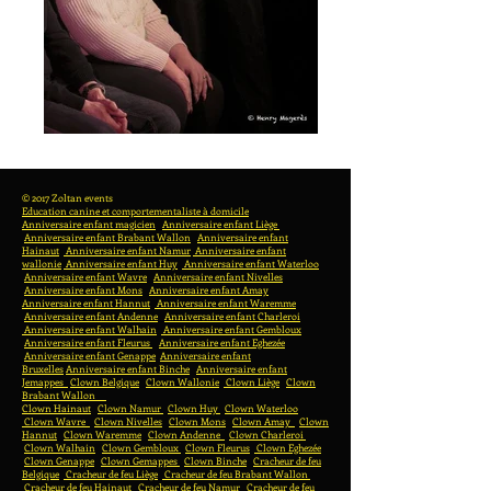
© 2017 Zoltan events
Education canine et comportementaliste à domicile
Anniversaire enfant magicien
Anniversaire enfant Liège
Anniversaire enfant Brabant Wallon
Anniversaire enfant
Hainaut
Anniversaire enfant Namur
Anniversaire enfant
wallonie
Anniversaire enfant Huy
Anniversaire enfant Waterloo
Anniversaire enfant Wavre
Anniversaire enfant Nivelles
Anniversaire enfant Mons
Anniversaire enfant Amay
Anniversaire enfant Hannut
Anniversaire enfant Waremme
Anniversaire enfant Andenne
Anniversaire enfant Charleroi
Anniversaire enfant Walhain
Anniversaire enfant Gembloux
Anniversaire enfant Fleurus
Anniversaire enfant Eghezée
Anniversaire enfant Genappe
Anniversaire enfant
Bruxelles
Anniversaire enfant Binche
Anniversaire enfant
Jemappes
Clown Belgique
Clown Wallonie
Clown Liège
Clown
Brabant Wallon
Clown Hainaut
Clown Namur
Clown Huy
Clown Waterloo
Clown Wavre
Clown Nivelles
Clown Mons
Clown Amay
Clown
Hannut
Clown Waremme
Clown Andenne
Clown Charleroi
Clown Walhain
Clown Gembloux
Clown Fleurus
Clown Eghezée
Clown Genappe
Clown Gemappes
Clown Binche
Cracheur de feu
Belgique
Cracheur de feu Liège
Cracheur de feu Brabant Wallon
Cracheur de feu Hainaut
Cracheur de feu Namur
Cracheur de feu