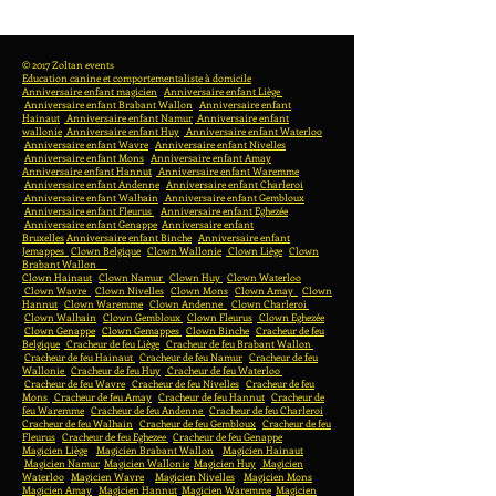
© 2017 Zoltan events
Education canine et comportementaliste à domicile
Anniversaire enfant magicien
Anniversaire enfant Liège
Anniversaire enfant Brabant Wallon
Anniversaire enfant
Hainaut
Anniversaire enfant Namur
Anniversaire enfant
wallonie
Anniversaire enfant Huy
Anniversaire enfant Waterloo
Anniversaire enfant Wavre
Anniversaire enfant Nivelles
Anniversaire enfant Mons
Anniversaire enfant Amay
Anniversaire enfant Hannut
Anniversaire enfant Waremme
Anniversaire enfant Andenne
Anniversaire enfant Charleroi
Anniversaire enfant Walhain
Anniversaire enfant Gembloux
Anniversaire enfant Fleurus
Anniversaire enfant Eghezée
Anniversaire enfant Genappe
Anniversaire enfant
Bruxelles
Anniversaire enfant Binche
Anniversaire enfant
Jemappes
Clown Belgique
Clown Wallonie
Clown Liège
Clown
Brabant Wallon
Clown Hainaut
Clown Namur
Clown Huy
Clown Waterloo
Clown Wavre
Clown Nivelles
Clown Mons
Clown Amay
Clown
Hannut
Clown Waremme
Clown Andenne
Clown Charleroi
Clown Walhain
Clown Gembloux
Clown Fleurus
Clown Eghezée
Clown Genappe
Clown Gemappes
Clown Binche
Cracheur de feu
Belgique
Cracheur de feu Liège
Cracheur de feu Brabant Wallon
Cracheur de feu Hainaut
Cracheur de feu Namur
Cracheur de feu
Wallonie
Cracheur de feu Huy
Cracheur de feu Waterloo
Cracheur de feu Wavre
Cracheur de feu Nivelles
Cracheur de feu
Mons
Cracheur de feu Amay
Cracheur de feu Hannut
Cracheur de
feu Waremme
Cracheur de feu Andenne
Cracheur de feu Charleroi
Cracheur de feu Walhain
Cracheur de feu Gembloux
Cracheur de feu
Fleurus
Cracheur de feu Eghezee
Cracheur de feu Genappe
Magicien Liège
Magicien Brabant Wallon
Magicien Hainaut
Magicien Namur
Magicien Wallonie
Magicien Huy
Magicien
Waterloo
Magicien Wavre
Magicien Nivelles
Magicien Mons
Magicien Amay
Magicien Hannut
Magicien Waremme
Magicien