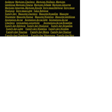
Andenne
Magicien Charleroi
Magicien Walhain
Magicien
Gembloux
Magicien Fleurus
Magicien Eghezée
Magicien Genappe
Magicien Jemappes
Magicien Binche
Strip-tease Belgique
Strip-tease
Wallonie
Strip-tease Liège
Fakir Belgique
Family Day
Mascotte Charleroi
Mascotte Bruxelles
Mascotte
Waremme
Mascotte Namur
Mascotte Waterloo
Mascotte Gembloux
Animation de rue
Animation de rue liège
Animations de rue
Charleroi
www.zoltan-concept.be
Animations de rue Bruxelles
Family day Belgique
Family day Wallonie
Family day Bruxelles
Family day Liège
Family day Waterloo
Family day Nivelles
Family day Tournai
Family day Mons
Family day Namur
Family day Charleroi
Family day Waremme
Family day Huy
Family day Hainaut
Family day Brabant wallon
Family day
Gembloux
Family day Wavre
Family day La Louvière
Family day Seraing
Fa
Jeux en bois Nivelles
Jeux en bois Fleurus
Wooden games Wallonia
Wooden games Walloon Brabant
Wooden games Namur
Wooden games Charleroi
Huy wooden games
Jeux en bois Liège