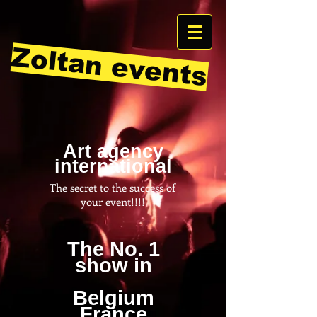
Zoltan events
Art agency
international
The secret to the success of
your event!!!!
The No. 1
show in
Belgium
France